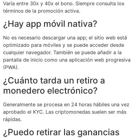
Varía entre 30x y 40x el bono. Siempre consulta los
términos de la promoción activa.
¿Hay app móvil nativa?
No es necesario descargar una app; el sitio web está
optimizado para móviles y se puede acceder desde
cualquier navegador. También se puede añadir a la
pantalla de inicio como una aplicación web progresiva
(PWA).
¿Cuánto tarda un retiro a
monedero electrónico?
Generalmente se procesa en 24 horas hábiles una vez
aprobado el KYC. Las criptomonedas suelen ser más
rápidas.
¿Puedo retirar las ganancias