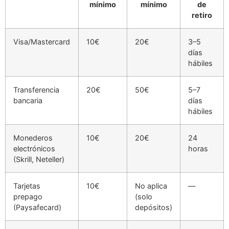
mínimo
mínimo
de
retiro
Visa/Mastercard
10€
20€
3–5
días
hábiles
Transferencia
20€
50€
5–7
bancaria
días
hábiles
Monederos
10€
20€
24
electrónicos
horas
(Skrill, Neteller)
Tarjetas
10€
No aplica
—
prepago
(solo
(Paysafecard)
depósitos)