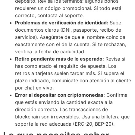
depósito. Revisa los términos: algunos bonos
requieren un código promocional. Si todo está
correcto, contacta al soporte.
Problemas de verificación de identidad:
Sube
documentos claros (DNI, pasaporte, recibo de
servicios). Asegúrate de que el nombre coincida
exactamente con el de la cuenta. Si te rechazan,
verifica la fecha de caducidad.
Retiro pendiente más de lo esperado:
Revisa si
has completado el requisito de apuesta. Los
retiros a tarjetas suelen tardar más. Si supera el
plazo indicado, comunícate con atención al cliente
por chat en vivo.
Error al depositar con criptomonedas:
Confirma
que estás enviando la cantidad exacta a la
dirección correcta. Las transacciones de
blockchain son irreversibles. Usa una billetera que
soporte la red adecuada (ERC-20, BEP-20).