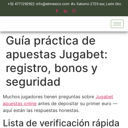
+52 4771292922
info@etmexico.com
Av. Saturno 2725-sur, León Gto.
Guía práctica de
apuestas Jugabet:
registro, bonos y
seguridad
Muchos jugadores tienen preguntas sobre
Jugabet
apuestas online
antes de depositar su primer euro —
aquí están las respuestas honestas.
Lista de verificación rápida