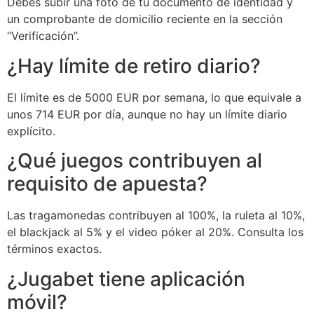
Debes subir una foto de tu documento de identidad y
un comprobante de domicilio reciente en la sección
“Verificación”.
¿Hay límite de retiro diario?
El límite es de 5000 EUR por semana, lo que equivale a
unos 714 EUR por día, aunque no hay un límite diario
explícito.
¿Qué juegos contribuyen al
requisito de apuesta?
Las tragamonedas contribuyen al 100%, la ruleta al 10%,
el blackjack al 5% y el video póker al 20%. Consulta los
términos exactos.
¿Jugabet tiene aplicación
móvil?