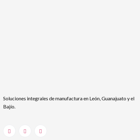
Soluciones integrales de manufactura en León, Guanajuato y el
Bajío.