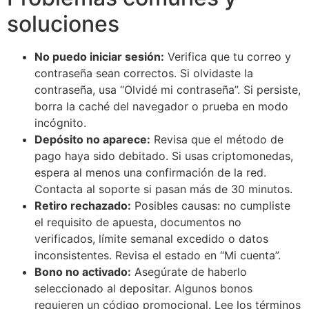
soluciones
No puedo iniciar sesión:
Verifica que tu correo y
contraseña sean correctos. Si olvidaste la
contraseña, usa “Olvidé mi contraseña”. Si persiste,
borra la caché del navegador o prueba en modo
incógnito.
Depósito no aparece:
Revisa que el método de
pago haya sido debitado. Si usas criptomonedas,
espera al menos una confirmación de la red.
Contacta al soporte si pasan más de 30 minutos.
Retiro rechazado:
Posibles causas: no cumpliste
el requisito de apuesta, documentos no
verificados, límite semanal excedido o datos
inconsistentes. Revisa el estado en “Mi cuenta”.
Bono no activado:
Asegúrate de haberlo
seleccionado al depositar. Algunos bonos
requieren un código promocional. Lee los términos