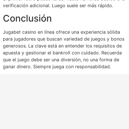
verificación adicional. Luego suele ser más rápido.
Conclusión
Jugabet casino en línea ofrece una experiencia sólida
para jugadores que buscan variedad de juegos y bonos
generosos. La clave está en entender los requisitos de
apuesta y gestionar el bankroll con cuidado. Recuerda
que el juego debe ser una diversión, no una forma de
ganar dinero. Siempre juega con responsabilidad.