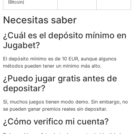
(Bitcoin)
Necesitas saber
¿Cuál es el depósito mínimo en
Jugabet?
El depósito mínimo es de 10 EUR, aunque algunos
métodos pueden tener un mínimo más alto.
¿Puedo jugar gratis antes de
depositar?
Sí, muchos juegos tienen modo demo. Sin embargo, no
se pueden ganar premios reales sin depositar.
¿Cómo verifico mi cuenta?