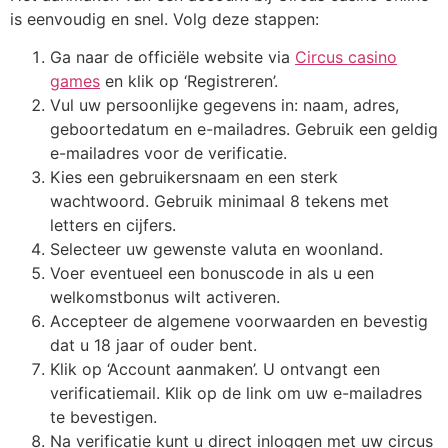
is eenvoudig en snel. Volg deze stappen:
Ga naar de officiële website via
Circus casino
games
en klik op ‘Registreren’.
Vul uw persoonlijke gegevens in: naam, adres,
geboortedatum en e-mailadres. Gebruik een geldig
e-mailadres voor de verificatie.
Kies een gebruikersnaam en een sterk
wachtwoord. Gebruik minimaal 8 tekens met
letters en cijfers.
Selecteer uw gewenste valuta en woonland.
Voer eventueel een bonuscode in als u een
welkomstbonus wilt activeren.
Accepteer de algemene voorwaarden en bevestig
dat u 18 jaar of ouder bent.
Klik op ‘Account aanmaken’. U ontvangt een
verificatiemail. Klik op de link om uw e-mailadres
te bevestigen.
Na verificatie kunt u direct inloggen met uw circus