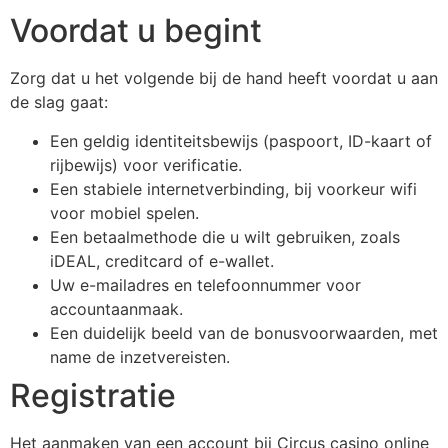
Voordat u begint
Zorg dat u het volgende bij de hand heeft voordat u aan
de slag gaat:
Een geldig identiteitsbewijs (paspoort, ID-kaart of
rijbewijs) voor verificatie.
Een stabiele internetverbinding, bij voorkeur wifi
voor mobiel spelen.
Een betaalmethode die u wilt gebruiken, zoals
iDEAL, creditcard of e-wallet.
Uw e-mailadres en telefoonnummer voor
accountaanmaak.
Een duidelijk beeld van de bonusvoorwaarden, met
name de inzetvereisten.
Registratie
Het aanmaken van een account bij Circus casino online