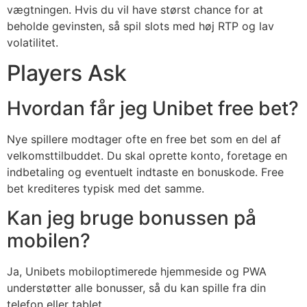
vægtningen. Hvis du vil have størst chance for at
beholde gevinsten, så spil slots med høj RTP og lav
volatilitet.
Players Ask
Hvordan får jeg Unibet free bet?
Nye spillere modtager ofte en free bet som en del af
velkomsttilbuddet. Du skal oprette konto, foretage en
indbetaling og eventuelt indtaste en bonuskode. Free
bet krediteres typisk med det samme.
Kan jeg bruge bonussen på
mobilen?
Ja, Unibets mobiloptimerede hjemmeside og PWA
understøtter alle bonusser, så du kan spille fra din
telefon eller tablet.