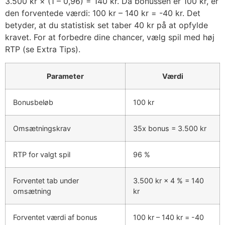
3.500 kr × (1 – 0,96) = 140 kr. Da bonussen er 100 kr, er
den forventede værdi: 100 kr – 140 kr = -40 kr. Det
betyder, at du statistisk set taber 40 kr på at opfylde
kravet. For at forbedre dine chancer, vælg spil med høj
RTP (se Extra Tips).
Parameter
Værdi
Bonusbeløb
100 kr
Omsætningskrav
35x bonus = 3.500 kr
RTP for valgt spil
96 %
Forventet tab under
3.500 kr × 4 % = 140
omsætning
kr
Forventet værdi af bonus
100 kr – 140 kr = -40