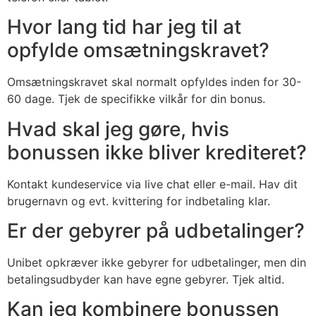
Hvor lang tid har jeg til at
opfylde omsætningskravet?
Omsætningskravet skal normalt opfyldes inden for 30-
60 dage. Tjek de specifikke vilkår for din bonus.
Hvad skal jeg gøre, hvis
bonussen ikke bliver krediteret?
Kontakt kundeservice via live chat eller e-mail. Hav dit
brugernavn og evt. kvittering for indbetaling klar.
Er der gebyrer på udbetalinger?
Unibet opkræver ikke gebyrer for udbetalinger, men din
betalingsudbyder kan have egne gebyrer. Tjek altid.
Kan jeg kombinere bonussen