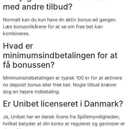
med andre tilbud?
Normalt kan du kun have én aktiv bonus ad gangen.
Læs bonusvilkårene for at se om free bet kan
kombineres.
Hvad er
minimumsindbetalingen for at
få bonussen?
Minimumsindbetalingen er typisk 100 kr for at aktivere
no deposit bonus eller free bet. Nogle tilbud kræver
dog en højere indbetaling.
Er Unibet licenseret i Danmark?
Ja, Unibet har en dansk licens fra Spillemyndigheden,
hvilket betyder at din konto er reguleret og gevinster er