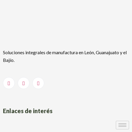
Soluciones integrales de manufactura en León, Guanajuato y el
Bajío.
Enlaces de interés