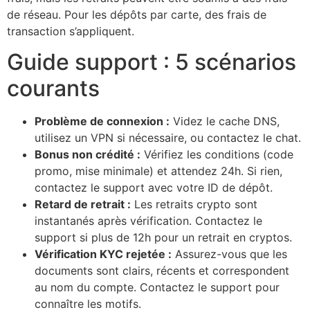
de réseau. Pour les dépôts par carte, des frais de
transaction s’appliquent.
Guide support : 5 scénarios
courants
Problème de connexion :
Videz le cache DNS,
utilisez un VPN si nécessaire, ou contactez le chat.
Bonus non crédité :
Vérifiez les conditions (code
promo, mise minimale) et attendez 24h. Si rien,
contactez le support avec votre ID de dépôt.
Retard de retrait :
Les retraits crypto sont
instantanés après vérification. Contactez le
support si plus de 12h pour un retrait en cryptos.
Vérification KYC rejetée :
Assurez-vous que les
documents sont clairs, récents et correspondent
au nom du compte. Contactez le support pour
connaître les motifs.