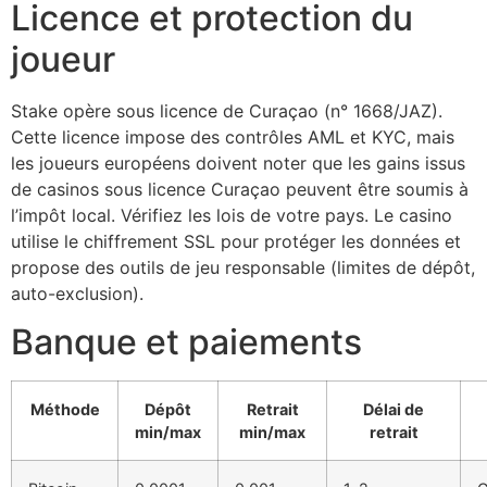
Licence et protection du
joueur
Stake opère sous licence de Curaçao (n° 1668/JAZ).
Cette licence impose des contrôles AML et KYC, mais
les joueurs européens doivent noter que les gains issus
de casinos sous licence Curaçao peuvent être soumis à
l’impôt local. Vérifiez les lois de votre pays. Le casino
utilise le chiffrement SSL pour protéger les données et
propose des outils de jeu responsable (limites de dépôt,
auto-exclusion).
Banque et paiements
Méthode
Dépôt
Retrait
Délai de
min/max
min/max
retrait