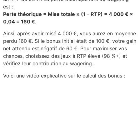
est :
Perte théorique = Mise totale × (1 – RTP) = 4 000 € ×
0,04 = 160 €
.
Ainsi, après avoir misé 4 000 €, vous aurez en moyenne
perdu 160 €. Si le bonus initial était de 100 €, votre gain
net attendu est négatif de 60 €. Pour maximiser vos
chances, choisissez des jeux à RTP élevé (98 %+) et
vérifiez leur contribution au wagering.
Voici une vidéo explicative sur le calcul des bonus :