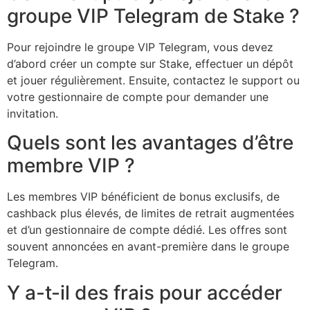
groupe VIP Telegram de Stake ?
Pour rejoindre le groupe VIP Telegram, vous devez
d’abord créer un compte sur Stake, effectuer un dépôt
et jouer régulièrement. Ensuite, contactez le support ou
votre gestionnaire de compte pour demander une
invitation.
Quels sont les avantages d’être
membre VIP ?
Les membres VIP bénéficient de bonus exclusifs, de
cashback plus élevés, de limites de retrait augmentées
et d’un gestionnaire de compte dédié. Les offres sont
souvent annoncées en avant-première dans le groupe
Telegram.
Y a-t-il des frais pour accéder