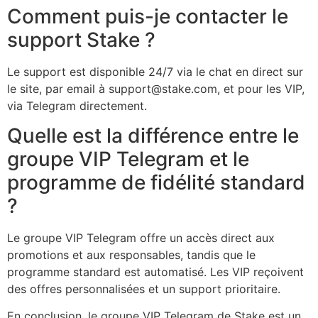
Comment puis-je contacter le
support Stake ?
Le support est disponible 24/7 via le chat en direct sur
le site, par email à support@stake.com, et pour les VIP,
via Telegram directement.
Quelle est la différence entre le
groupe VIP Telegram et le
programme de fidélité standard
?
Le groupe VIP Telegram offre un accès direct aux
promotions et aux responsables, tandis que le
programme standard est automatisé. Les VIP reçoivent
des offres personnalisées et un support prioritaire.
En conclusion, le groupe VIP Telegram de Stake est un