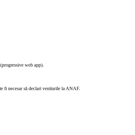
A (progressive web app).
 fi necesar să declari veniturile la ANAF.