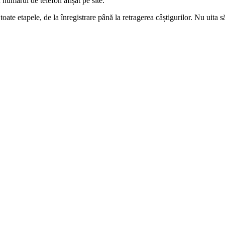
 numărul de telefon afișat pe site.
ate etapele, de la înregistrare până la retragerea câștigurilor. Nu uita să 