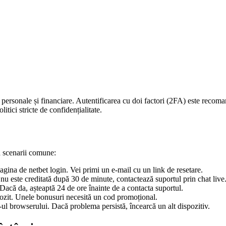
 personale și financiare. Autentificarea cu doi factori (2FA) este recoman
itici stricte de confidențialitate.
va scenarii comune:
gina de netbet login. Vei primi un e-mail cu un link de resetare.
 nu este creditată după 30 de minute, contactează suportul prin chat live
Dacă da, așteaptă 24 de ore înainte de a contacta suportul.
epozit. Unele bonusuri necesită un cod promoțional.
l browserului. Dacă problema persistă, încearcă un alt dispozitiv.