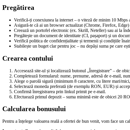
Pregătirea
Verifică-ți conexiunea la internet – o viteză de minim 10 Mbps a
Asigură-te că ai un browser actualizat (Chrome, Firefox, Edge)
Creează un portofel electronic (ex. Skrill, Neteller) sau ai la î
Pregătește un document de identitate (CI, pașaport) și un docume
Verifică politica de confidențialitate și termenii și condițiile înai
Stabilește un buget clar pentru joc – nu depăși suma pe care ești
Crearea contului
Accesează site-ul și localizează butonul „Înregistrare” – de obice
Completează formularul: nume, prenume, adresă de e-mail, număr
Alege o parolă sigură (minimum 8 caractere, cu litere mari/mici, 
Selectează moneda preferată (de exemplu RON, EUR) și acceptă 
Confirmă înregistrarea prin linkul primit pe e-mail.
Efectuează primul depozit – suma minimă este de obicei 20 R
Calcularea bonusului
Pentru a înțelege valoarea reală a ofertei de bun venit, vom face un c