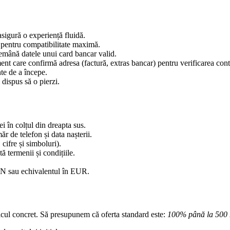
sigură o experiență fluidă.
 pentru compatibilitate maximă.
ndemână datele unui card bancar valid.
nt care confirmă adresa (factură, extras bancar) pentru verificarea cont
nte de a începe.
 dispus să o pierzi.
i în colțul din dreapta sus.
 de telefon și data nașterii.
cifre și simboluri).
termenii și condițiile.
ON sau echivalentul în EUR.
alcul concret. Să presupunem că oferta standard este:
100% până la 500 