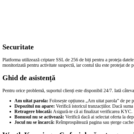
Securitate
Platforma utilizează criptare SSL de 256 de biți pentru a proteja datele
monitorizată pentru activitate suspectă, iar contul tău este protejat de pol
Ghid de asistență
Pentru orice problemă, suportul clienți este disponibil 24/7. Iată câte
Am uitat parola:
Folosește opțiunea „Am uitat parola” de pe pa
Depozitul nu apare:
Verifică istoricul tranzacțiilor. Dacă suma
Retragere blocată:
Asigură-te că ai finalizat verificarea KYC. 
Bonusul nu se activează:
Verifică dacă ai selectat oferta la d
Jocul nu se încarcă:
Reîmprospătează pagina sau șterge cache-u