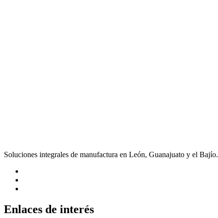
Soluciones integrales de manufactura en León, Guanajuato y el Bajío.
Enlaces de interés