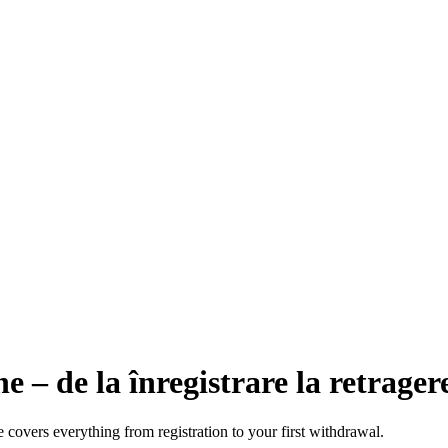
e – de la înregistrare la retrager
cle covers everything from registration to your first withdrawal.