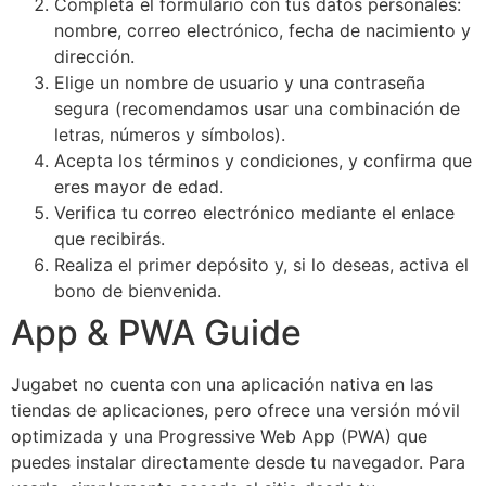
Completa el formulario con tus datos personales:
nombre, correo electrónico, fecha de nacimiento y
dirección.
Elige un nombre de usuario y una contraseña
segura (recomendamos usar una combinación de
letras, números y símbolos).
Acepta los términos y condiciones, y confirma que
eres mayor de edad.
Verifica tu correo electrónico mediante el enlace
que recibirás.
Realiza el primer depósito y, si lo deseas, activa el
bono de bienvenida.
App & PWA Guide
Jugabet no cuenta con una aplicación nativa en las
tiendas de aplicaciones, pero ofrece una versión móvil
optimizada y una Progressive Web App (PWA) que
puedes instalar directamente desde tu navegador. Para