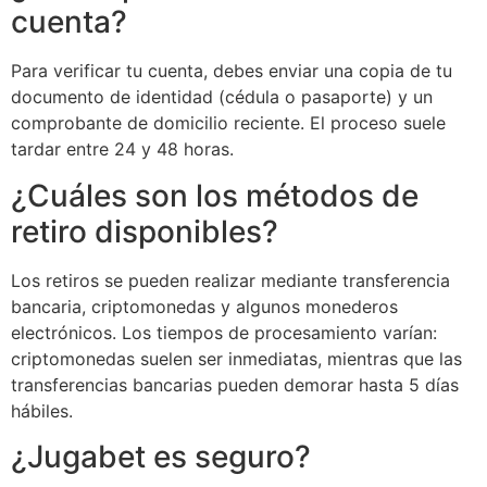
cuenta?
Para verificar tu cuenta, debes enviar una copia de tu
documento de identidad (cédula o pasaporte) y un
comprobante de domicilio reciente. El proceso suele
tardar entre 24 y 48 horas.
¿Cuáles son los métodos de
retiro disponibles?
Los retiros se pueden realizar mediante transferencia
bancaria, criptomonedas y algunos monederos
electrónicos. Los tiempos de procesamiento varían:
criptomonedas suelen ser inmediatas, mientras que las
transferencias bancarias pueden demorar hasta 5 días
hábiles.
¿Jugabet es seguro?