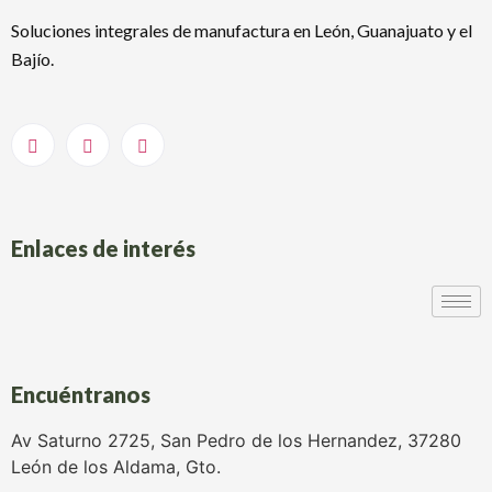
Soluciones integrales de manufactura en León, Guanajuato y el
Bajío.
Enlaces de interés
Encuéntranos
Av Saturno 2725, San Pedro de los Hernandez, 37280
León de los Aldama, Gto.