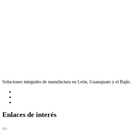
Soluciones integrales de manufactura en León, Guanajuato y el Bajío.
Enlaces de interés