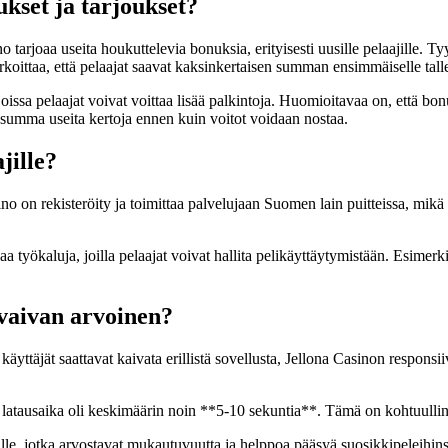
kset ja tarjoukset?
rjoaa useita houkuttelevia bonuksia, erityisesti uusille pelaajille. Tyyp
oittaa, että pelaajat saavat kaksinkertaisen summan ensimmäiselle talle
joissa pelaajat voivat voittaa lisää palkintoja. Huomioitavaa on, että bo
ssumma useita kertoja ennen kuin voitot voidaan nostaa.
jille?
no on rekisteröity ja toimittaa palvelujaan Suomen lain puitteissa, mikä
 työkaluja, joilla pelaajat voivat hallita pelikäyttäytymistään. Esimerkiks
 vaivan arvoinen?
äyttäjät saattavat kaivata erillistä sovellusta, Jellona Casinon respon
lien latausaika oli keskimäärin noin **5-10 sekuntia**. Tämä on kohtuu
iille, jotka arvostavat mukautuvuutta ja helppoa pääsyä suosikkipeleihins