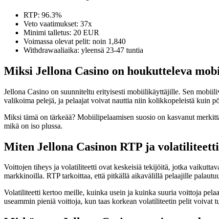
RTP: 96.3%
Veto vaatimukset: 37x
Minimi talletus: 20 EUR
Voimassa olevat pelit: noin 1,840
Withdrawaaliaika: yleensä 23-47 tuntia
Miksi Jellona Casino on houkutteleva mobii
Jellona Casino on suunniteltu erityisesti mobiilikäyttäjille. Sen mobiil
valikoima pelejä, ja pelaajat voivat nauttia niin kolikkopeleistä kuin pö
Miksi tämä on tärkeää? Mobiilipelaamisen suosio on kasvanut merkittävä
mikä on iso plussa.
Miten Jellona Casinon RTP ja volatiliteet
Voittojen tiheys ja volatiliteetti ovat keskeisiä tekijöitä, jotka vai
markkinoilla. RTP tarkoittaa, että pitkällä aikavälillä pelaajille pal
Volatiliteetti kertoo meille, kuinka usein ja kuinka suuria voittoja pela
useammin pieniä voittoja, kun taas korkean volatiliteetin pelit voivat 