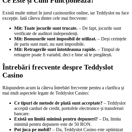
Ce Este și Cum Funcționează?
Există multe mituri în jurul cazinourilor online, iar Teddyslot nu face
excepție. Iată câteva dintre cele mai frecvente:
Mit: Toate jocurile sunt trucate.
– De fapt, jocurile sunt
verificate de auditori independenți.
Mit: Bonusurile sunt imposibil de utilizat.
– Deși cerințele
de pariu sunt mari, nu sunt imposibile.
Mit: Retragerile sunt întotdeauna rapide.
– Timpul de
retragere poate fi variabil, deci e bine să te pregătești.
Întrebări frecvente despre Teddyslot
Casino
Răspundem acum la câteva întrebări frecvente pentru a clarifica și
mai mult aspectele legate de Teddyslot Casino:
Ce tipuri de metode de plată sunt acceptate?
– Teddyslot
acceptă carduri de credit, portofele electronice și transferuri
bancare.
Există un limită minimă pentru depuneri?
– Da, limita
minimă pentru depunere este de 50 RON.
Pot juca pe mobil?
– Da, Teddyslot Casino este optimizat