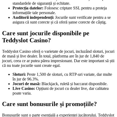
standardele de siguranță și echitate.
Protecția datelor:
Folosesc criptare SSL pentru a proteja
informațiile tale personale.
Auditorii independenți:
Jocurile sunt verificate pentru a se
asigura că sunt corecte și că oferă șanse corecte de câștig.
Care sunt jocurile disponibile pe
Teddyslot Casino?
Teddyslot Casino oferă o varietate de jocuri, incluzând sloturi, jocuri
de masă și live dealer. În total, platforma are în jur de 1,840 de
jocuri, ceea ce ar putea părea impresionant. Dar este important să știi
că nu toate jocurile sunt create egal.
Sloturi:
Peste 1,500 de sloturi, cu RTP-uri variate, dar multe
în jur de 96.3%.
Jocuri de masă:
Blackjack, ruletă și baccarat disponibile.
Live Casino:
Opțiuni de jocuri cu dealer live, dar calitatea
poate varia.
Care sunt bonusurile și promoțiile?
Bonusurile sunt o parte esențială a experienței jucătorului. Teddyslot