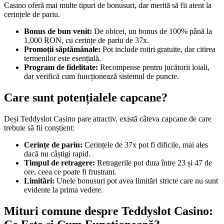
Casino oferă mai multe tipuri de bonusuri, dar merită să fii atent la
cerințele de pariu.
Bonus de bun venit:
De obicei, un bonus de 100% până la
1,000 RON, cu cerințe de pariu de 37x.
Promoții săptămânale:
Pot include rotiri gratuite, dar citirea
termenilor este esențială.
Program de fidelitate:
Recompense pentru jucătorii loiali,
dar verifică cum funcționează sistemul de puncte.
Care sunt potențialele capcane?
Deși Teddyslot Casino pare atractiv, există câteva capcane de care
trebuie să fii conștient:
Cerințe de pariu:
Cerințele de 37x pot fi dificile, mai ales
dacă nu câștigi rapid.
Timpul de retragere:
Retragerile pot dura între 23 și 47 de
ore, ceea ce poate fi frustrant.
Limitări:
Unele bonusuri pot avea limitări stricte care nu sunt
evidente la prima vedere.
Mituri comune despre Teddyslot Casino: