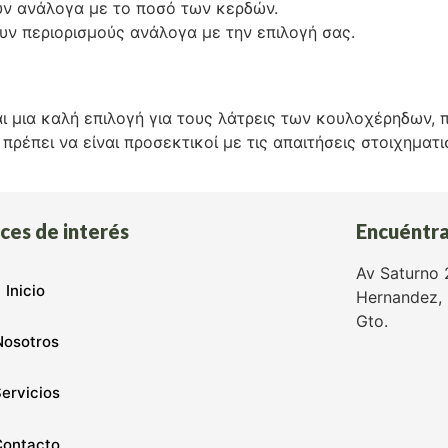
υν ανάλογα με το ποσό των κερδών.
υν περιορισμούς ανάλογα με την επιλογή σας.
ναι μια καλή επιλογή για τους λάτρεις των κουλοχέρηδων, 
πρέπει να είναι προσεκτικοί με τις απαιτήσεις στοιχηματ
ces de interés
Encuéntr
Av Saturno 
Inicio
Hernandez, 
Gto.
Nosotros
ervicios
Contacto