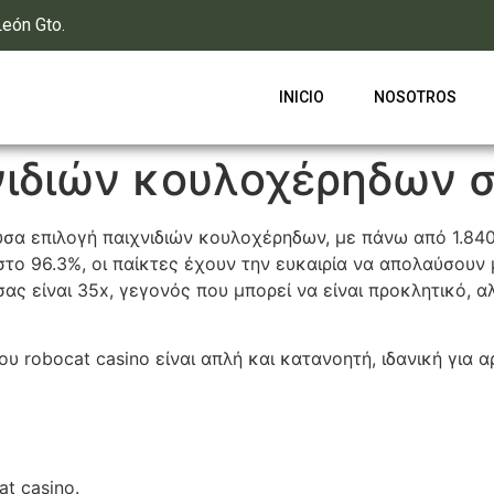
León Gto.
INICIO
NOSOTROS
ιδιών κουλοχέρηδων στ
σα επιλογή παιχνιδιών κουλοχέρηδων, με πάνω από 1.840 
στο 96.3%, οι παίκτες έχουν την ευκαιρία να απολαύσουν μ
ας είναι 35x, γεγονός που μπορεί να είναι προκλητικό, α
ου robocat casino είναι απλή και κατανοητή, ιδανική γι
t casino.