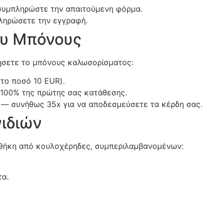
 συμπληρώστε την απαιτούμενη φόρμα.
κληρώσετε την εγγραφή.
ου Μπόνους
κήσετε το μπόνους καλωσορίσματος:
το ποσό 10 EUR).
 100% της πρώτης σας κατάθεσης.
ύ — συνήθως 35x για να αποδεσμεύσετε τα κέρδη σας.
νιδιών
λιοθήκη από κουλοχέρηδες, συμπεριλαμβανομένων:
τα.