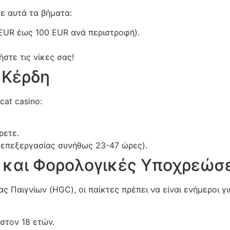
ε αυτά τα βήματα:
 EUR έως 100 EUR ανά περιστροφή).
στε τις νίκες σας!
 Κέρδη
cat casino:
ρετε.
 επεξεργασίας συνήθως 23-47 ώρες).
 και Φορολογικές Υποχρεώσ
 Παιγνίων (HGC), οι παίκτες πρέπει να είναι ενήμεροι γι
ιστον 18 ετών.