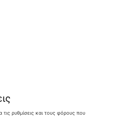
εις
α τις ρυθμίσεις και τους φόρους που