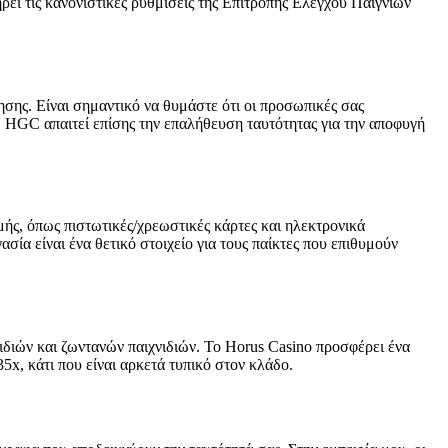
εί τις κανονιστικές ρυθμίσεις της Επιτροπής Ελέγχου Παιγνίων
ησης. Είναι σημαντικό να θυμάστε ότι οι προσωπικές σας
Η HGC απαιτεί επίσης την επαλήθευση ταυτότητας για την αποφυγή
ής, όπως πιστωτικές/χρεωστικές κάρτες και ηλεκτρονικά
α είναι ένα θετικό στοιχείο για τους παίκτες που επιθυμούν
ιδιών και ζωντανών παιχνιδιών. Το Horus Casino προσφέρει ένα
5x, κάτι που είναι αρκετά τυπικό στον κλάδο.