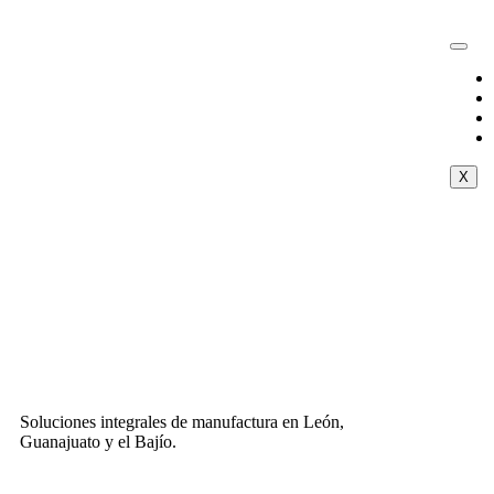
X
Soluciones integrales de manufactura en León,
Guanajuato y el Bajío.