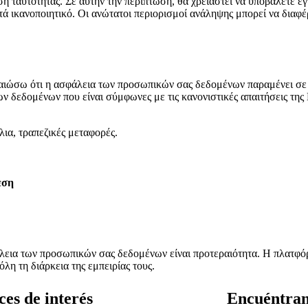
ση ταυτότητας. Σε αυτήν την περίπτωση, θα χρειαστεί να υποβάλετε έ
ά ικανοποιητικό. Οι ανώτατοι περιορισμοί ανάληψης μπορεί να διαφέ
αιώσω ότι η ασφάλεια των προσωπικών σας δεδομένων παραμένει σε 
των δεδομένων που είναι σύμφωνες με τις κανονιστικές απαιτήσεις τ
ια, τραπεζικές μεταφορές.
εση
φάλεια των προσωπικών σας δεδομένων είναι προτεραιότητα. Η πλατφ
όλη τη διάρκεια της εμπειρίας τους.
ces de interés
Encuéntra