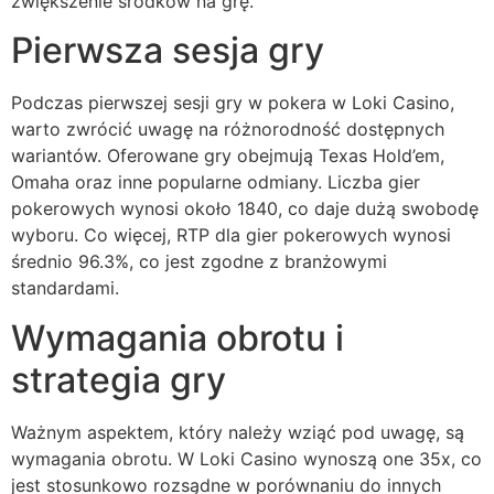
zwiększenie środków na grę.
Pierwsza sesja gry
Podczas pierwszej sesji gry w pokera w Loki Casino,
warto zwrócić uwagę na różnorodność dostępnych
wariantów. Oferowane gry obejmują Texas Hold’em,
Omaha oraz inne popularne odmiany. Liczba gier
pokerowych wynosi około 1840, co daje dużą swobodę
wyboru. Co więcej, RTP dla gier pokerowych wynosi
średnio 96.3%, co jest zgodne z branżowymi
standardami.
Wymagania obrotu i
strategia gry
Ważnym aspektem, który należy wziąć pod uwagę, są
wymagania obrotu. W Loki Casino wynoszą one 35x, co
jest stosunkowo rozsądne w porównaniu do innych