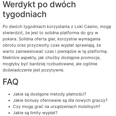
Werdykt po dwóch
tygodniach
Po dwóch tygodniach korzystania z Loki Casino, mogę
stwierdzić, że jest to solidna platforma do gry w
pokera. Solidna oferta gier, korzystne wymagania
obrotu oraz przyzwoity czas wypłat sprawiają, że
warto zainwestować czas i pieniądze w tę platformę.
Niektóre aspekty, jak choćby dostępne promocje,
mogłyby być bardziej rozbudowane, ale ogólnie
doświadczenie jest pozytywne.
FAQ
Jakie są dostępne metody płatności?
Jakie bonusy oferowane są dla nowych graczy?
Czy mogę grać na urządzeniach mobilnych?
Jakie są limity wypłat?