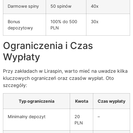
Darmowe spiny
50 spinów
40x
Bonus
100% do 500
30x
depozytowy
PLN
Ograniczenia i Czas
Wypłaty
Przy zakładach w Liraspin, warto mieć na uwadze kilka
kluczowych ograniczeń oraz czasów wypłat. Oto
szczegóły:
Typ ograniczenia
Kwota
Czas wypłaty
Minimalny depozyt
20
–
PLN