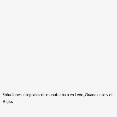
Soluciones integrales de manufactura en León, Guanajuato y el
Bajío.