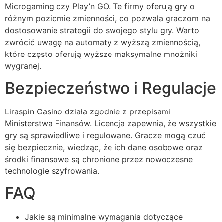
Microgaming czy Play’n GO. Te firmy oferują gry o
różnym poziomie zmienności, co pozwala graczom na
dostosowanie strategii do swojego stylu gry. Warto
zwrócić uwagę na automaty z wyższą zmiennością,
które często oferują wyższe maksymalne mnożniki
wygranej.
Bezpieczeństwo i Regulacje
Liraspin Casino działa zgodnie z przepisami
Ministerstwa Finansów. Licencja zapewnia, że wszystkie
gry są sprawiedliwe i regulowane. Gracze mogą czuć
się bezpiecznie, wiedząc, że ich dane osobowe oraz
środki finansowe są chronione przez nowoczesne
technologie szyfrowania.
FAQ
Jakie są minimalne wymagania dotyczące