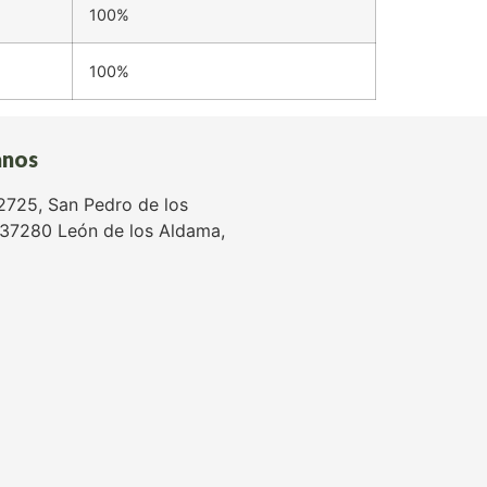
100%
100%
anos
2725, San Pedro de los
37280 León de los Aldama,