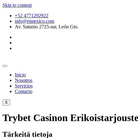
Skip to content
+52 4771292922
info@etmexico.com
Av. Saturno 2725-sur, León Gto.
Inicio
Nosotros
Servicios
Contacto
X
Trybet Casinon Erikoistarjous
Tärkeitä tietoja