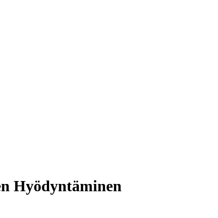
ten Hyödyntäminen