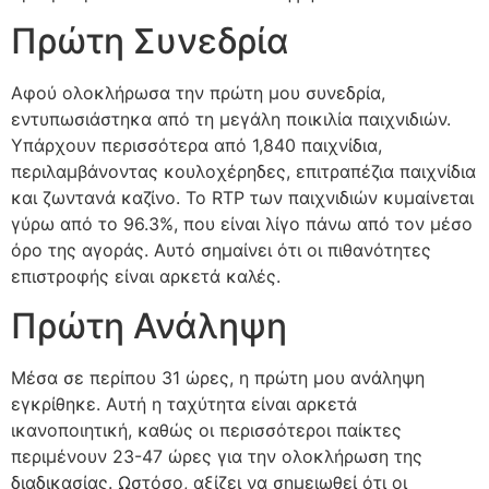
Πρώτη Συνεδρία
Αφού ολοκλήρωσα την πρώτη μου συνεδρία,
εντυπωσιάστηκα από τη μεγάλη ποικιλία παιχνιδιών.
Υπάρχουν περισσότερα από 1,840 παιχνίδια,
περιλαμβάνοντας κουλοχέρηδες, επιτραπέζια παιχνίδια
και ζωντανά καζίνο. Το RTP των παιχνιδιών κυμαίνεται
γύρω από το 96.3%, που είναι λίγο πάνω από τον μέσο
όρο της αγοράς. Αυτό σημαίνει ότι οι πιθανότητες
επιστροφής είναι αρκετά καλές.
Πρώτη Ανάληψη
Μέσα σε περίπου 31 ώρες, η πρώτη μου ανάληψη
εγκρίθηκε. Αυτή η ταχύτητα είναι αρκετά
ικανοποιητική, καθώς οι περισσότεροι παίκτες
περιμένουν 23-47 ώρες για την ολοκλήρωση της
διαδικασίας. Ωστόσο, αξίζει να σημειωθεί ότι οι