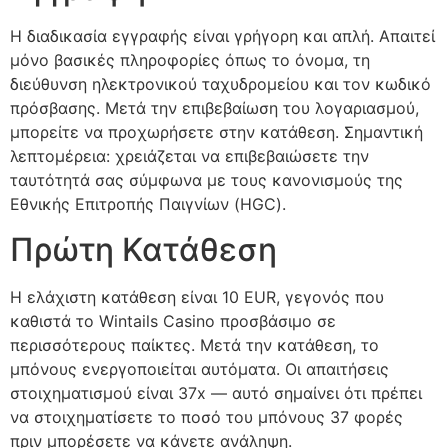
Η διαδικασία εγγραφής είναι γρήγορη και απλή. Απαιτεί
μόνο βασικές πληροφορίες όπως το όνομα, τη
διεύθυνση ηλεκτρονικού ταχυδρομείου και τον κωδικό
πρόσβασης. Μετά την επιβεβαίωση του λογαριασμού,
μπορείτε να προχωρήσετε στην κατάθεση. Σημαντική
λεπτομέρεια: χρειάζεται να επιβεβαιώσετε την
ταυτότητά σας σύμφωνα με τους κανονισμούς της
Εθνικής Επιτροπής Παιγνίων (HGC).
Πρώτη Κατάθεση
Η ελάχιστη κατάθεση είναι 10 EUR, γεγονός που
καθιστά το Wintails Casino προσβάσιμο σε
περισσότερους παίκτες. Μετά την κατάθεση, το
μπόνους ενεργοποιείται αυτόματα. Οι απαιτήσεις
στοιχηματισμού είναι 37x — αυτό σημαίνει ότι πρέπει
να στοιχηματίσετε το ποσό του μπόνους 37 φορές
πριν μπορέσετε να κάνετε ανάληψη.