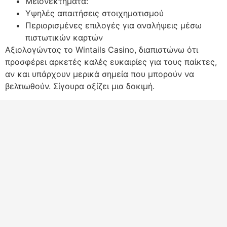
Μειονεκτήματα:
Υψηλές απαιτήσεις στοιχηματισμού
Περιορισμένες επιλογές για αναλήψεις μέσω
πιστωτικών καρτών
Αξιολογώντας το Wintails Casino, διαπιστώνω ότι
προσφέρει αρκετές καλές ευκαιρίες για τους παίκτες,
αν και υπάρχουν μερικά σημεία που μπορούν να
βελτιωθούν. Σίγουρα αξίζει μια δοκιμή.