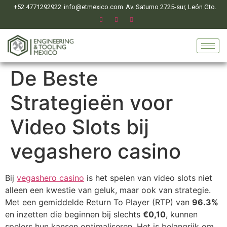
+52 4771292922
info@etmexico.com
Av. Saturno 2725-sur, León Gto.
De Beste
Strategieën voor
Video Slots bij
vegashero casino
Bij
vegashero casino
is het spelen van video slots niet
alleen een kwestie van geluk, maar ook van strategie.
Met een gemiddelde Return To Player (RTP) van
96.3%
en inzetten die beginnen bij slechts
€0,10
, kunnen
spelers hun kansen optimaliseren. Het is belangrijk om