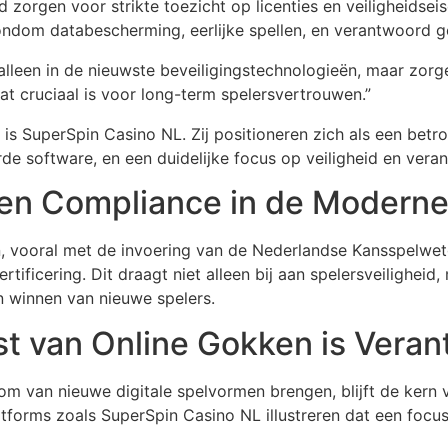
d zorgen voor strikte toezicht op licenties en veiligheidsei
ndom databescherming, eerlijke spellen, en verantwoord g
alleen in de nieuwste beveiligingstechnologieën, maar zorge
t cruciaal is voor long-term spelersvertrouwen.”
 is SuperSpin Casino NL. Zij positioneren zich als een be
de software, en een duidelijke focus op veiligheid en ver
 en Compliance in de Moderne
n, vooral met de invoering van de Nederlandse Kansspelwetg
tificering. Dit draagt niet alleen bij aan spelersveiligheid
n winnen van nieuwe spelers.
t van Online Gokken is Veran
om van nieuwe digitale spelvormen brengen, blijft de kern v
latforms zoals SuperSpin Casino NL illustreren dat een focu