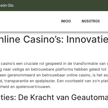
León Gto.
INICIO
NOSOTROS
line Casino’s: Innovatie
asino’s een cruciale rol gespeeld in de transformatie van 
ag naar veilige en betrouwbare platforms hebben geleid to
r een gerenommeerd en betrouwbaar online casino, is het e
, transparantie en spelplezier. Een voorbeeld van zo’n pla
rheid en spelersvertrouwen.
ties: De Kracht van Geautoma