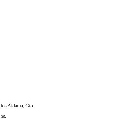
 los Aldama, Gto.
os.