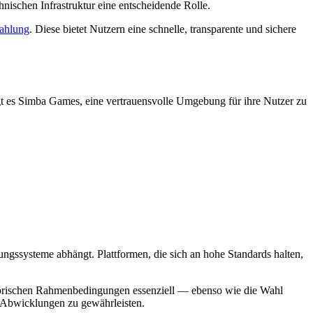
hnischen Infrastruktur eine entscheidende Rolle.
ahlung
. Diese bietet Nutzern eine schnelle, transparente und sichere
t es Simba Games, eine vertrauensvolle Umgebung für ihre Nutzer zu
ngssysteme abhängt. Plattformen, die sich an hohe Standards halten,
ulatorischen Rahmenbedingungen essenziell — ebenso wie die Wahl
n Abwicklungen zu gewährleisten.