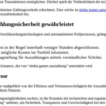
on Transaktionen ermöglichen. Hierbei spielt die Verlässlichkeit der tec
isierten Zahlungsverkehr erleichtern. Eine solche ist
simba games ausz
erzufriedenheit bei.
hlungssicherheit gewährleistet
rschlüsselungstechnologien und automatisierten Prüfprozessen, geling
n in der Regel innerhalb weniger Stunden abgeschlossen.
r mögliche Kosten im Vorfeld informiert.
gstellung für Auszahlungen mittels verständlicher Schritte.
 Ansatzes, der von “simba games auszahlung” unterstützt wird.
sse
e maßgeblich von der Effizienz und Vertrauenswürdigkeit der Auszahlu
ihren Nutzern.
hlungsmöglichkeiten suchen, ist die Kenntnis der technischen und reg
ng” anbietet, um Sicherheit, Transparenz und Geschwindigkeit bei de