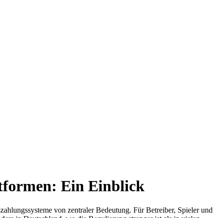
tformen: Ein Einblick
szahlungssysteme von zentraler Bedeutung. Für Betreiber, Spieler und