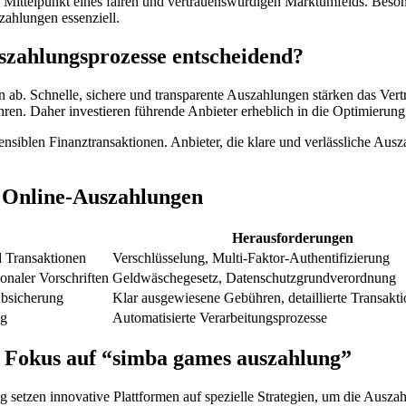
ittelpunkt eines fairen und vertrauenswürdigen Marktumfelds. Besonder
zahlungen essenziell.
szahlungsprozesse entscheidend?
on ab. Schnelle, sichere und transparente Auszahlungen stärken das Ve
n. Daher investieren führende Anbieter erheblich in die Optimierung
nsiblen Finanztransaktionen. Anbieter, die klare und verlässliche Ausz
i Online-Auszahlungen
Herausforderungen
d Transaktionen
Verschlüsselung, Multi-Faktor-Authentifizierung
ionaler Vorschriften
Geldwäschegesetz, Datenschutzgrundverordnung
Absicherung
Klar ausgewiesene Gebühren, detaillierte Transakti
ng
Automatisierte Verarbeitungsprozesse
: Fokus auf “simba games auszahlung”
etzen innovative Plattformen auf spezielle Strategien, um die Auszahl