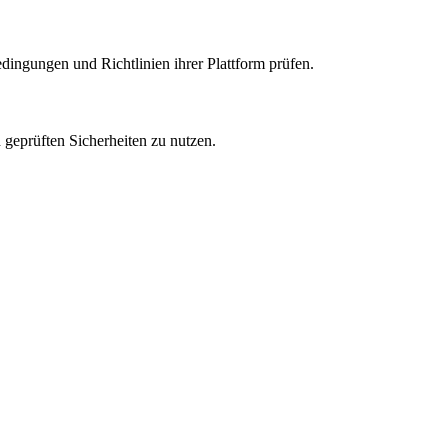
Bedingungen und Richtlinien ihrer Plattform prüfen.
 geprüften Sicherheiten zu nutzen.