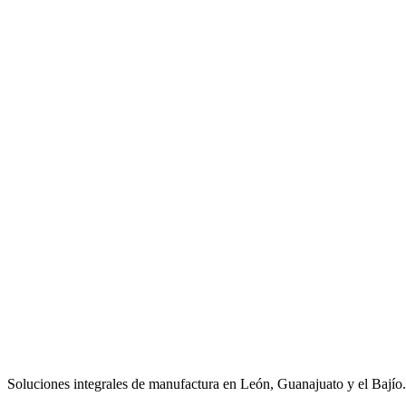
Soluciones integrales de manufactura en León, Guanajuato y el Bajío.