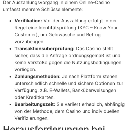
Der Auszahlungsvorgang in einem Online-Casino
umfasst mehrere Schlüsselelemente:
Verifikation:
Vor der Auszahlung erfolgt in der
Regel eine Identitätsprüfung (KYC – Know Your
Customer), um Geldwäsche und Betrug
vorzubeugen.
Transaktionsüberprüfung:
Das Casino stellt
sicher, dass die Anfrage ordnungsgemäß ist und
keine Verstöße gegen die Nutzungsbedingungen
vorliegen.
Zahlungsmethoden:
Je nach Plattform stehen
unterschiedlich schnelle und sichere Optionen zur
Verfügung, z.B. E-Wallets, Banküberweisungen
oder Kreditkarten.
Bearbeitungszeit:
Sie variiert erheblich, abhängig
von der Methode, dem Casino und individuellen
Verifizierungen.
Herausforderungen bei