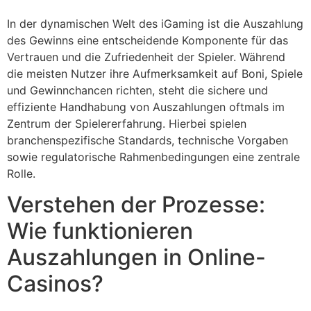
In der dynamischen Welt des iGaming ist die Auszahlung
des Gewinns eine entscheidende Komponente für das
Vertrauen und die Zufriedenheit der Spieler. Während
die meisten Nutzer ihre Aufmerksamkeit auf Boni, Spiele
und Gewinnchancen richten, steht die sichere und
effiziente Handhabung von Auszahlungen oftmals im
Zentrum der Spielererfahrung. Hierbei spielen
branchenspezifische Standards, technische Vorgaben
sowie regulatorische Rahmenbedingungen eine zentrale
Rolle.
Verstehen der Prozesse:
Wie funktionieren
Auszahlungen in Online-
Casinos?