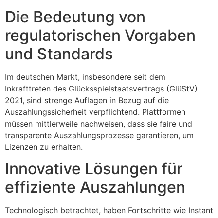
Die Bedeutung von
regulatorischen Vorgaben
und Standards
Im deutschen Markt, insbesondere seit dem
Inkrafttreten des Glücksspielstaatsvertrags (GlüStV)
2021, sind strenge Auflagen in Bezug auf die
Auszahlungssicherheit verpflichtend. Plattformen
müssen mittlerweile nachweisen, dass sie faire und
transparente Auszahlungsprozesse garantieren, um
Lizenzen zu erhalten.
Innovative Lösungen für
effiziente Auszahlungen
Technologisch betrachtet, haben Fortschritte wie Instant