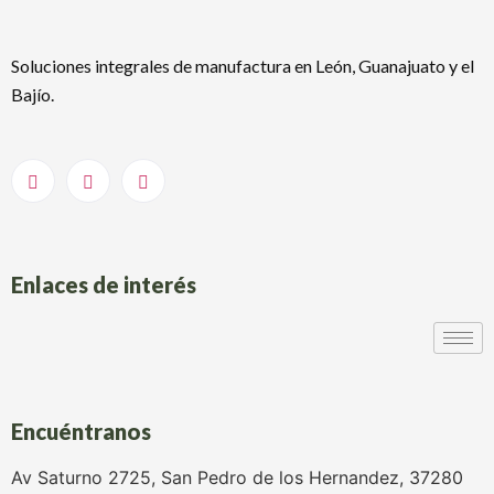
Soluciones integrales de manufactura en León, Guanajuato y el
Bajío.
Enlaces de interés
Encuéntranos
Av Saturno 2725, San Pedro de los Hernandez, 37280