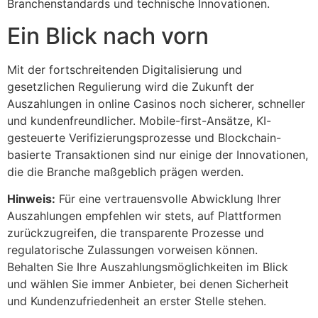
Branchenstandards und technische Innovationen.
Ein Blick nach vorn
Mit der fortschreitenden Digitalisierung und
gesetzlichen Regulierung wird die Zukunft der
Auszahlungen in online Casinos noch sicherer, schneller
und kundenfreundlicher. Mobile-first-Ansätze, KI-
gesteuerte Verifizierungsprozesse und Blockchain-
basierte Transaktionen sind nur einige der Innovationen,
die die Branche maßgeblich prägen werden.
Hinweis:
Für eine vertrauensvolle Abwicklung Ihrer
Auszahlungen empfehlen wir stets, auf Plattformen
zurückzugreifen, die transparente Prozesse und
regulatorische Zulassungen vorweisen können.
Behalten Sie Ihre Auszahlungsmöglichkeiten im Blick
und wählen Sie immer Anbieter, bei denen Sicherheit
und Kundenzufriedenheit an erster Stelle stehen.