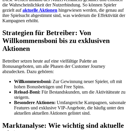
die Wahrscheinlichkeit der Nutzerbindung. So können Spieler
gezielt auf
aktuelle Aktionen
hingewiesen werden, die genau auf
ihre Spielsucht abgestimmt sind, was wiederum die Effektivität der
Kampagnen erhöht.
Strategien für Betreiber: Von
Willkommensboni bis zu exklusiven
Aktionen
Betreiber setzen heute auf eine vielfältige Palette an
Bonusangeboten, um alle Phasen der Customer Journey
abzudecken. Dazu gehören:
Willkommensboni:
Zur Gewinnung neuer Spieler, oft mit
hohen Bonusbeträgen und Free Spins.
Reload-Boni:
Für Bestandskunden, um die Aktivitätsrate zu
steigern.
Besondere Aktionen:
Umfangreiche Kampagnen, saisonale
Features und exklusive VIP-Angebote, die häufig unter den
aktuellen aktuellen Aktionen gelistet sind.
Marktanalyse: Wie wichtig sind aktuelle