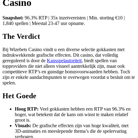
Casino
Snapshot:
96.3% RTP | 35x inzetvereisten | Min. storting €10 |
1,840 spellen | Meestal 23-47 uur opname.
The Verdict
Bij Wizebets Casino vindt u een diverse selectie gokkasten met
indrukwekkende grafische effecten. Dit casino, dat volledig
gereguleerd is door de
Kansspelautoriteit
, biedt spellen van
topproviders die niet alleen visueel aantrekkelijk zijn, maar ook
competitieve RTP’s en gunstige bonusvoorwaarden hebben. Toch
zijn er enkele aandachtspunten te overwegen voordat u besluit om te
spelen.
Het Goede
Hoog RTP:
Veel gokkasten hebben een RTP van 96.3% en
hoger, wat betekent dat de kans om winst te maken relatief
groot is.
Visuals:
De grafische effecten zijn van hoge kwaliteit, met
3D-animaties en meeslepende thema’s die de spelervaring
verhogen.