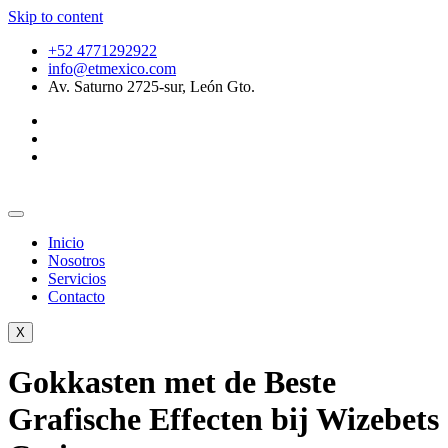
Skip to content
+52 4771292922
info@etmexico.com
Av. Saturno 2725-sur, León Gto.
Inicio
Nosotros
Servicios
Contacto
X
Gokkasten met de Beste
Grafische Effecten bij Wizebets