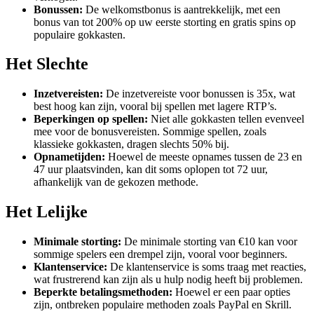
Bonussen:
De welkomstbonus is aantrekkelijk, met een
bonus van tot 200% op uw eerste storting en gratis spins op
populaire gokkasten.
Het Slechte
Inzetvereisten:
De inzetvereiste voor bonussen is 35x, wat
best hoog kan zijn, vooral bij spellen met lagere RTP’s.
Beperkingen op spellen:
Niet alle gokkasten tellen evenveel
mee voor de bonusvereisten. Sommige spellen, zoals
klassieke gokkasten, dragen slechts 50% bij.
Opnametijden:
Hoewel de meeste opnames tussen de 23 en
47 uur plaatsvinden, kan dit soms oplopen tot 72 uur,
afhankelijk van de gekozen methode.
Het Lelijke
Minimale storting:
De minimale storting van €10 kan voor
sommige spelers een drempel zijn, vooral voor beginners.
Klantenservice:
De klantenservice is soms traag met reacties,
wat frustrerend kan zijn als u hulp nodig heeft bij problemen.
Beperkte betalingsmethoden:
Hoewel er een paar opties
zijn, ontbreken populaire methoden zoals PayPal en Skrill.