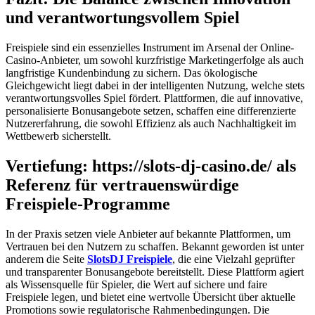
und verantwortungsvollem Spiel
Freispiele sind ein essenzielles Instrument im Arsenal der Online-
Casino-Anbieter, um sowohl kurzfristige Marketingerfolge als auch
langfristige Kundenbindung zu sichern. Das ökologische
Gleichgewicht liegt dabei in der intelligenten Nutzung, welche stets
verantwortungsvolles Spiel fördert. Plattformen, die auf innovative,
personalisierte Bonusangebote setzen, schaffen eine differenzierte
Nutzererfahrung, die sowohl Effizienz als auch Nachhaltigkeit im
Wettbewerb sicherstellt.
Vertiefung: https://slots-dj-casino.de/ als
Referenz für vertrauenswürdige
Freispiele-Programme
In der Praxis setzen viele Anbieter auf bekannte Plattformen, um
Vertrauen bei den Nutzern zu schaffen. Bekannt geworden ist unter
anderem die Seite
SlotsDJ Freispiele
, die eine Vielzahl geprüfter
und transparenter Bonusangebote bereitstellt. Diese Plattform agiert
als Wissensquelle für Spieler, die Wert auf sichere und faire
Freispiele legen, und bietet eine wertvolle Übersicht über aktuelle
Promotions sowie regulatorische Rahmenbedingungen. Die