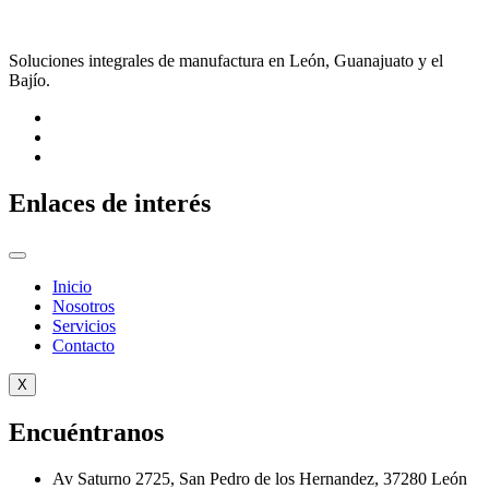
Soluciones integrales de manufactura en León, Guanajuato y el
Bajío.
Enlaces de interés
Inicio
Nosotros
Servicios
Contacto
X
Encuéntranos
Av Saturno 2725, San Pedro de los Hernandez, 37280 León