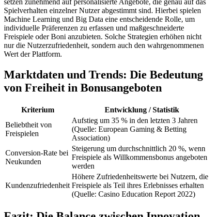
setzen zunehmend auf personalisierte Angebote, die genau auf das
Spielverhalten einzelner Nutzer abgestimmt sind. Hierbei spielen
Machine Learning und Big Data eine entscheidende Rolle, um
individuelle Präferenzen zu erfassen und maßgeschneiderte
Freispiele oder Boni anzubieten. Solche Strategien erhöhen nicht
nur die Nutzerzufriedenheit, sondern auch den wahrgenommenen
Wert der Plattform.
Marktdaten und Trends: Die Bedeutung
von Freiheit in Bonusangeboten
Kriterium
Entwicklung / Statistik
Aufstieg um 35 % in den letzten 3 Jahren
Beliebtheit von
(Quelle: European Gaming & Betting
Freispielen
Association)
Steigerung um durchschnittlich 20 %, wenn
Conversion-Rate bei
Freispiele als Willkommensbonus angeboten
Neukunden
werden
Höhere Zufriedenheitswerte bei Nutzern, die
Kundenzufriedenheit
Freispiele als Teil ihres Erlebnisses erhalten
(Quelle: Casino Education Report 2022)
Fazit: Die Balance zwischen Innovation