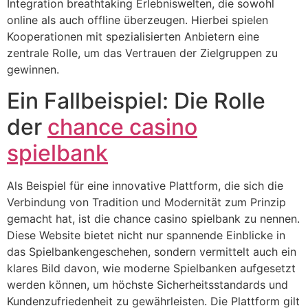
Integration breathtaking Erlebniswelten, die sowohl
online als auch offline überzeugen. Hierbei spielen
Kooperationen mit spezialisierten Anbietern eine
zentrale Rolle, um das Vertrauen der Zielgruppen zu
gewinnen.
Ein Fallbeispiel: Die Rolle
der
chance casino
spielbank
Als Beispiel für eine innovative Plattform, die sich die
Verbindung von Tradition und Modernität zum Prinzip
gemacht hat, ist die chance casino spielbank zu nennen.
Diese Website bietet nicht nur spannende Einblicke in
das Spielbankengeschehen, sondern vermittelt auch ein
klares Bild davon, wie moderne Spielbanken aufgesetzt
werden können, um höchste Sicherheitsstandards und
Kundenzufriedenheit zu gewährleisten. Die Plattform gilt