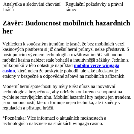
Analytika a sledování chování
Regulační požadavky a právní
hráčů
rámec
Závěr: Budoucnost mobilních hazardních
her
Vzhledem k současným trendům je jasné, že bez mobilních verzí
kasinových platforem si již dnešní herní průmysl nelze představit. S
postupujícím vývojem technologií a rozšiřováním 5G sítí budou
mobilní kasina nabízet stále bohatší a intuitivnější zážitky. Jedním z
průkopníků v této oblasti je například
mobilní verze wingaga
casino
, která nejen že poskytuje pohodlí, ale také představuje
etalony v bezpečné a odpovědné zábavě na mobilních zařízeních.
Moderní herní společnosti by měly klást důraz na inovativní
technologie a bezpečnost, aby udržely konkurenceschopnost na
rychle se rozvíjejícím trhu. Mobilní hazardní hry nejsou jen trendem,
jsou budoucností, kterou formuje nejen technika, ale i změny v
regulacích a přístupu hráčů.
*Poznámka: Více informací o aktuálních možnostech a
technologiích naleznete na stránkách wingaga casino.