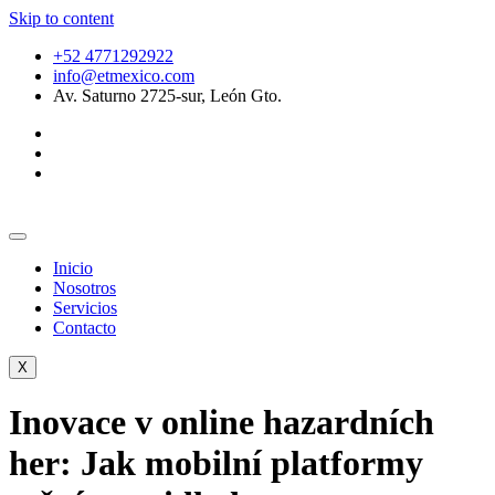
Skip to content
+52 4771292922
info@etmexico.com
Av. Saturno 2725-sur, León Gto.
Inicio
Nosotros
Servicios
Contacto
X
Inovace v online hazardních
her: Jak mobilní platformy