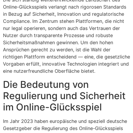
Online-Glücksspiels verlangt nach rigorosen Standards
in Bezug auf Sicherheit, Innovation und regulatorische
Compliance. Im Zentrum stehen Plattformen, die nicht
nur legal operieren, sondern auch das Vertrauen der
Nutzer durch transparente Prozesse und robuste
Sicherheitsmaßnahmen gewinnen. Um den hohen
Ansprüchen gerecht zu werden, ist die Wahl der
richtigen Plattform entscheidend — eine, die gesetzliche
Vorgaben erfüllt, innovative Technologien integriert und
eine nutzerfreundliche Oberfläche bietet.
Die Bedeutung von
Regulierung und Sicherheit
im Online-Glücksspiel
Im Jahr 2023 haben europäische und speziell deutsche
Gesetzgeber die Regulierung des Online-Glücksspiels