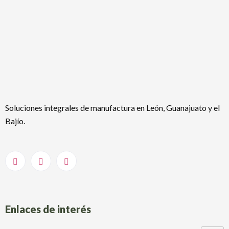
Soluciones integrales de manufactura en León, Guanajuato y el
Bajío.
Enlaces de interés