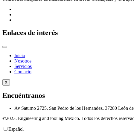
Enlaces de interés
Inicio
Nosotros
Servicios
Contacto
X
Encuéntranos
Av Saturno 2725, San Pedro de los Hernandez, 37280 León de
©2023. Engineering and tooling Mexico. Todos los derechos reservad
Español