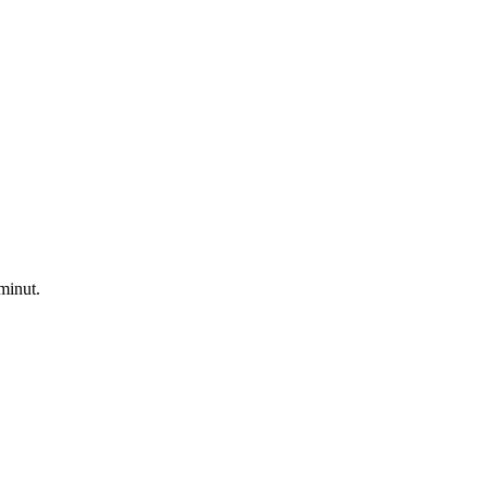
minut.