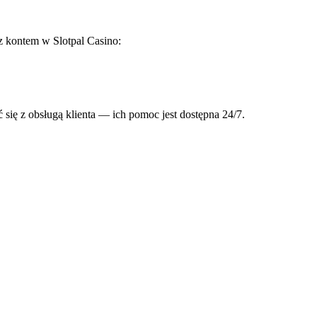
 z kontem w Slotpal Casino:
ię z obsługą klienta — ich pomoc jest dostępna 24/7.