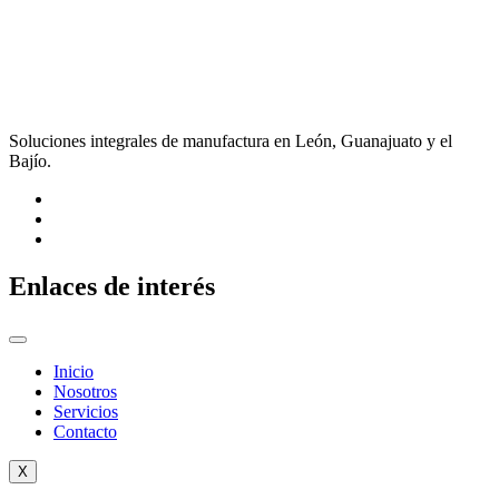
Soluciones integrales de manufactura en León, Guanajuato y el
Bajío.
Enlaces de interés
Inicio
Nosotros
Servicios
Contacto
X