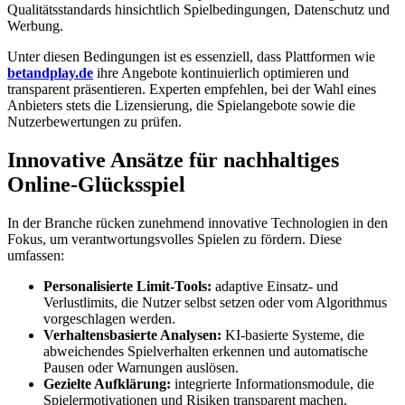
Qualitätsstandards hinsichtlich Spielbedingungen, Datenschutz und
Werbung.
Unter diesen Bedingungen ist es essenziell, dass Plattformen wie
betandplay.de
ihre Angebote kontinuierlich optimieren und
transparent präsentieren. Experten empfehlen, bei der Wahl eines
Anbieters stets die Lizensierung, die Spielangebote sowie die
Nutzerbewertungen zu prüfen.
Innovative Ansätze für nachhaltiges
Online-Glücksspiel
In der Branche rücken zunehmend innovative Technologien in den
Fokus, um verantwortungsvolles Spielen zu fördern. Diese
umfassen:
Personalisierte Limit-Tools:
adaptive Einsatz- und
Verlustlimits, die Nutzer selbst setzen oder vom Algorithmus
vorgeschlagen werden.
Verhaltensbasierte Analysen:
KI-basierte Systeme, die
abweichendes Spielverhalten erkennen und automatische
Pausen oder Warnungen auslösen.
Gezielte Aufklärung:
integrierte Informationsmodule, die
Spielermotivationen und Risiken transparent machen.