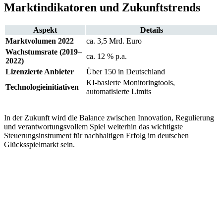
Marktindikatoren und Zukunftstrends
Aspekt
Details
Marktvolumen 2022
ca. 3,5 Mrd. Euro
Wachstumsrate (2019–
ca. 12 % p.a.
2022)
Lizenzierte Anbieter
Über 150 in Deutschland
KI-basierte Monitoringtools,
Technologieinitiativen
automatisierte Limits
In der Zukunft wird die Balance zwischen Innovation, Regulierung
und verantwortungsvollem Spiel weiterhin das wichtigste
Steuerungsinstrument für nachhaltigen Erfolg im deutschen
Glücksspielmarkt sein.