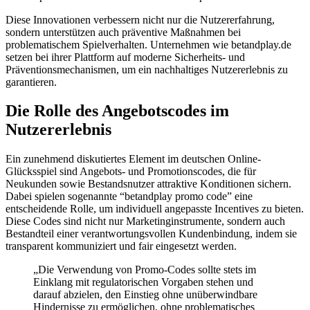
Diese Innovationen verbessern nicht nur die Nutzererfahrung,
sondern unterstützen auch präventive Maßnahmen bei
problematischem Spielverhalten. Unternehmen wie betandplay.de
setzen bei ihrer Plattform auf moderne Sicherheits- und
Präventionsmechanismen, um ein nachhaltiges Nutzererlebnis zu
garantieren.
Die Rolle des Angebotscodes im
Nutzererlebnis
Ein zunehmend diskutiertes Element im deutschen Online-
Glücksspiel sind Angebots- und Promotionscodes, die für
Neukunden sowie Bestandsnutzer attraktive Konditionen sichern.
Dabei spielen sogenannte “betandplay promo code” eine
entscheidende Rolle, um individuell angepasste Incentives zu bieten.
Diese Codes sind nicht nur Marketinginstrumente, sondern auch
Bestandteil einer verantwortungsvollen Kundenbindung, indem sie
transparent kommuniziert und fair eingesetzt werden.
„Die Verwendung von Promo-Codes sollte stets im
Einklang mit regulatorischen Vorgaben stehen und
darauf abzielen, den Einstieg ohne unüberwindbare
Hindernisse zu ermöglichen, ohne problematisches