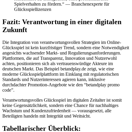
Spielverhalten zu fördern.“ — Branchenexperte für
Glücksspiellizenzen
Fazit: Verantwortung in einer digitalen
Zukunft
Die Integration von verantwortungsvollen Strategien im Online-
Glücksspiel ist kein kurzfristiger Trend, sondern eine Notwendigkeit
angesichts wachsender Markt- und Regulierungsanforderungen.
Plattformen, die auf Transparenz, Innovation und Nutzerwohl
achten, positionieren sich als vertrauenswürdige Akteure im
deutschen Markt. Das Beispiel betandplay.de zeigt, wie eine
moderne Glücksspielplattform im Einklang mit regulatorischen
Standards und Nutzerinteressen agieren kann, inklusive
durchdachter Promotion-Angebote wie den “betandplay promo
code”.
Verantwortungsvolles Glücksspiel im digitalen Zeitalter ist somit
keine Gegensätzlichkeit, sondern eine Chance für nachhaltiges
Wachstum und Kundenzufriedenheit — vorausgesetzt, alle
Beteiligten handeln mit Integrität und Weitsicht.
Tabellarischer Überblick: