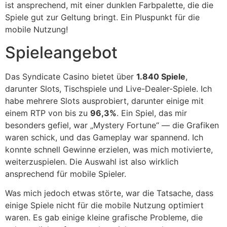
ist ansprechend, mit einer dunklen Farbpalette, die die
Spiele gut zur Geltung bringt. Ein Pluspunkt für die
mobile Nutzung!
Spieleangebot
Das Syndicate Casino bietet über
1.840 Spiele
,
darunter Slots, Tischspiele und Live-Dealer-Spiele. Ich
habe mehrere Slots ausprobiert, darunter einige mit
einem RTP von bis zu
96,3%
. Ein Spiel, das mir
besonders gefiel, war „Mystery Fortune“ — die Grafiken
waren schick, und das Gameplay war spannend. Ich
konnte schnell Gewinne erzielen, was mich motivierte,
weiterzuspielen. Die Auswahl ist also wirklich
ansprechend für mobile Spieler.
Was mich jedoch etwas störte, war die Tatsache, dass
einige Spiele nicht für die mobile Nutzung optimiert
waren. Es gab einige kleine grafische Probleme, die