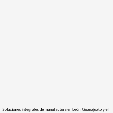
Soluciones integrales de manufactura en León, Guanajuato y el