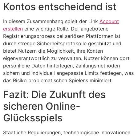
Kontos entscheidend ist
In diesem Zusammenhang spielt der Link
Account
erstellen
eine wichtige Rolle. Der angebotene
Registrierungsprozess bei seriösen Plattformen ist
durch strenge Sicherheitsprotokolle geschützt und
bietet Nutzern die Möglichkeit, ihre Konten
eigenverantwortlich zu verwalten. Nutzer können dort
persönliche Daten hinterlegen, Zahlungsmethoden
sichern und individuell angepasste Limits festlegen, was
das Risiko problematischen Spielens minimiert.
Fazit: Die Zukunft des
sicheren Online-
Glücksspiels
Staatliche Regulierungen, technologische Innovationen