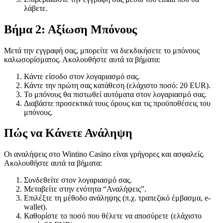
λάβετε.
Βήμα 2: Αξίωση Μπόνους
Μετά την εγγραφή σας, μπορείτε να διεκδικήσετε το μπόνους
καλωσορίσματος. Ακολουθήστε αυτά τα βήματα:
Κάντε είσοδο στον λογαριασμό σας.
Κάντε την πρώτη σας κατάθεση (ελάχιστο ποσό: 20 EUR).
Το μπόνους θα πιστωθεί αυτόματα στον λογαριασμό σας.
Διαβάστε προσεκτικά τους όρους και τις προϋποθέσεις του
μπόνους.
Πώς να Κάνετε Ανάληψη
Οι αναλήψεις στο Wintino Casino είναι γρήγορες και ασφαλείς.
Ακολουθήστε αυτά τα βήματα:
Συνδεθείτε στον λογαριασμό σας.
Μεταβείτε στην ενότητα “Αναλήψεις”.
Επιλέξτε τη μέθοδο ανάληψης (π.χ. τραπεζικό έμβασμα, e-
wallet).
Καθορίστε το ποσό που θέλετε να αποσύρετε (ελάχιστο