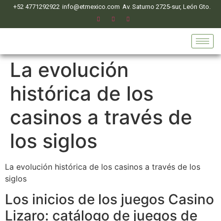
+52 4771292922
info@etmexico.com
Av. Saturno 2725-sur, León Gto.
La evolución
histórica de los
casinos a través de
los siglos
La evolución histórica de los casinos a través de los
siglos
Los inicios de los juegos Casino
Lizaro: catálogo de juegos de