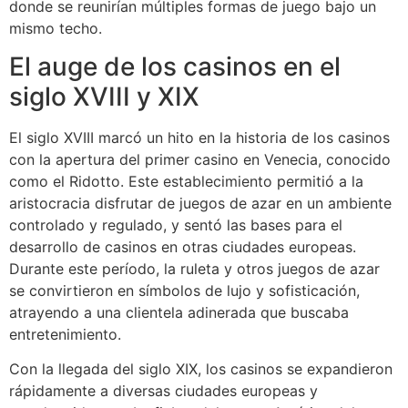
donde se reunirían múltiples formas de juego bajo un
mismo techo.
El auge de los casinos en el
siglo XVIII y XIX
El siglo XVIII marcó un hito en la historia de los casinos
con la apertura del primer casino en Venecia, conocido
como el Ridotto. Este establecimiento permitió a la
aristocracia disfrutar de juegos de azar en un ambiente
controlado y regulado, y sentó las bases para el
desarrollo de casinos en otras ciudades europeas.
Durante este período, la ruleta y otros juegos de azar
se convirtieron en símbolos de lujo y sofisticación,
atrayendo a una clientela adinerada que buscaba
entretenimiento.
Con la llegada del siglo XIX, los casinos se expandieron
rápidamente a diversas ciudades europeas y