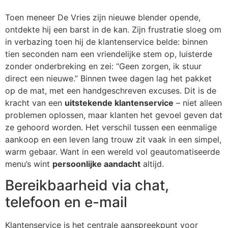
Toen meneer De Vries zijn nieuwe blender opende,
ontdekte hij een barst in de kan. Zijn frustratie sloeg om
in verbazing toen hij de klantenservice belde: binnen
tien seconden nam een vriendelijke stem op, luisterde
zonder onderbreking en zei: “Geen zorgen, ik stuur
direct een nieuwe.” Binnen twee dagen lag het pakket
op de mat, met een handgeschreven excuses. Dit is de
kracht van een
uitstekende klantenservice
– niet alleen
problemen oplossen, maar klanten het gevoel geven dat
ze gehoord worden. Het verschil tussen een eenmalige
aankoop en een leven lang trouw zit vaak in een simpel,
warm gebaar. Want in een wereld vol geautomatiseerde
menu’s wint
persoonlijke aandacht
altijd.
Bereikbaarheid via chat,
telefoon en e-mail
Klantenservice is het centrale aanspreekpunt voor