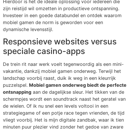
Hierdoor is het de ideale oplossing voor iedereen die
zijn reistijd wil omzetten in productieve ontspanning.
Investeer in een goede databundel en ontdek waarom
mobiel gamen de norm is geworden voor een
dynamische levensstijl.
Responsieve websites versus
speciale casino-apps
De trein rit naar werk voelt tegenwoordig als een mini-
vakantie, dankzij mobiel gamen onderweg. Terwijl het
landschap voorbij raast, duik ik weg in een kleurrijk
puzzelspel.
Mobiel gamen onderweg biedt de perfecte
ontsnapping
aan de dagelijkse sleur. Het tikken van de
schermpjes wordt een soundtrack naast het geratel van
de wielen. Of ik nu snel een levels voltooi in een
strategiegame of een potje race tegen vrienden, de tijd
vliegt voorbij. Het is mijn digitale zandbak, waar ik tien
minuten puur plezier vind zonder het gedoe van zware