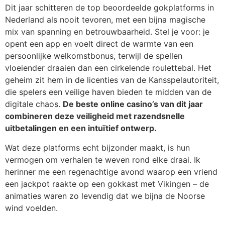
Dit jaar schitteren de top beoordeelde gokplatforms in
Nederland als nooit tevoren, met een bijna magische
mix van spanning en betrouwbaarheid. Stel je voor: je
opent een app en voelt direct de warmte van een
persoonlijke welkomstbonus, terwijl de spellen
vloeiender draaien dan een cirkelende roulettebal. Het
geheim zit hem in de licenties van de Kansspelautoriteit,
die spelers een veilige haven bieden te midden van de
digitale chaos.
De beste online casino’s van dit jaar
combineren deze veiligheid met razendsnelle
uitbetalingen en een intuïtief ontwerp.
Wat deze platforms echt bijzonder maakt, is hun
vermogen om verhalen te weven rond elke draai. Ik
herinner me een regenachtige avond waarop een vriend
een jackpot raakte op een gokkast met Vikingen – de
animaties waren zo levendig dat we bijna de Noorse
wind voelden.