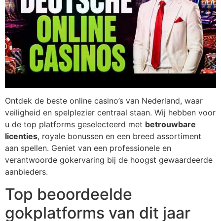
Ontdek de beste online casino’s van Nederland, waar
veiligheid en spelplezier centraal staan. Wij hebben voor
u de top platforms geselecteerd met
betrouwbare
licenties
, royale bonussen en een breed assortiment
aan spellen. Geniet van een professionele en
verantwoorde gokervaring bij de hoogst gewaardeerde
aanbieders.
Top beoordeelde
gokplatforms van dit jaar