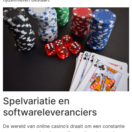
Spelvariatie en
softwareleveranciers
De wereld van online casino’s draait om een constante