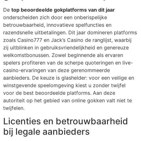
De
top beoordeelde gokplatforms van dit jaar
onderscheiden zich door een onberispelijke
betrouwbaarheid, innovatieve spelfuncties en
razendsnelle uitbetalingen. Dit jaar domineren platforms
zoals Casino777 en Jack’s Casino de ranglijst, waarbij
zij uitblinken in gebruiksvriendelijkheid en genereuze
welkomstbonussen. Zowel beginnende als ervaren
spelers profiteren van de scherpe quoteringen en live-
casino-ervaringen van deze gerenommeerde
aanbieders. De keuze is glashelder: voor een veilige en
winstgevende speelomgeving kiest u zonder twijfel
voor de best beoordeelde platforms. Aan deze
autoriteit op het gebied van online gokken valt niet te
twijfelen.
Licenties en betrouwbaarheid
bij legale aanbieders