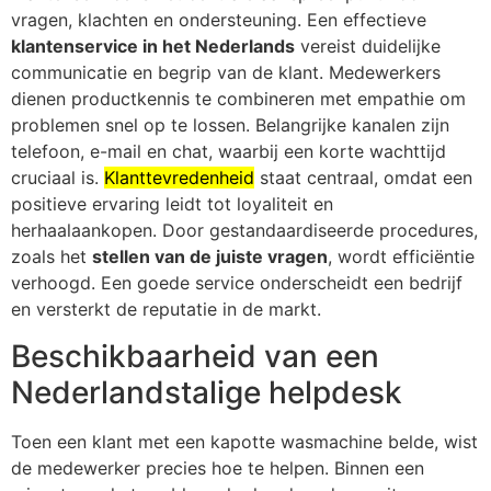
vragen, klachten en ondersteuning. Een effectieve
klantenservice in het Nederlands
vereist duidelijke
communicatie en begrip van de klant. Medewerkers
dienen productkennis te combineren met empathie om
problemen snel op te lossen. Belangrijke kanalen zijn
telefoon, e-mail en chat, waarbij een korte wachttijd
cruciaal is.
Klanttevredenheid
staat centraal, omdat een
positieve ervaring leidt tot loyaliteit en
herhaalaankopen. Door gestandaardiseerde procedures,
zoals het
stellen van de juiste vragen
, wordt efficiëntie
verhoogd. Een goede service onderscheidt een bedrijf
en versterkt de reputatie in de markt.
Beschikbaarheid van een
Nederlandstalige helpdesk
Toen een klant met een kapotte wasmachine belde, wist
de medewerker precies hoe te helpen. Binnen een