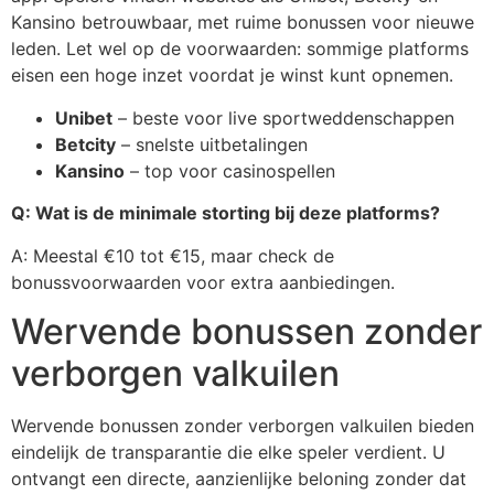
Kansino betrouwbaar, met ruime bonussen voor nieuwe
leden. Let wel op de voorwaarden: sommige platforms
eisen een hoge inzet voordat je winst kunt opnemen.
Unibet
– beste voor live sportweddenschappen
Betcity
– snelste uitbetalingen
Kansino
– top voor casinospellen
Q: Wat is de minimale storting bij deze platforms?
A: Meestal €10 tot €15, maar check de
bonussvoorwaarden voor extra aanbiedingen.
Wervende bonussen zonder
verborgen valkuilen
Wervende bonussen zonder verborgen valkuilen bieden
eindelijk de transparantie die elke speler verdient. U
ontvangt een directe, aanzienlijke beloning zonder dat