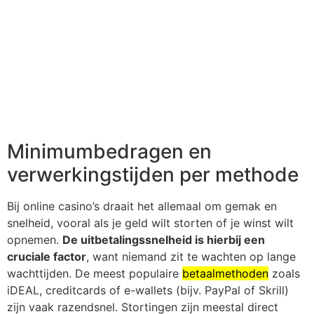
Minimumbedragen en
verwerkingstijden per methode
Bij online casino’s draait het allemaal om gemak en
snelheid, vooral als je geld wilt storten of je winst wilt
opnemen.
De uitbetalingssnelheid is hierbij een
cruciale factor
, want niemand zit te wachten op lange
wachttijden. De meest populaire
betaalmethoden
zoals
iDEAL, creditcards of e-wallets (bijv. PayPal of Skrill)
zijn vaak razendsnel. Stortingen zijn meestal direct