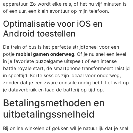
apparatuur. Zo wordt elke reis, of het nu vijf minuten is
of een uur, een klein avontuur op mijn telefoon.
Optimalisatie voor iOS en
Android toestellen
De trein of bus is het perfecte strijdtoneel voor een
potje
mobiel gamen onderweg
. Of je nu snel een level
in je favoriete puzzelgame uitspeelt of een intense
battle royale start, de smartphone transformeert reistijd
in speeltijd. Korte sessies zijn ideaal voor onderweg,
zonder dat je een zware console nodig hebt. Let wel op
je dataverbruik en laad de batterij op tijd op.
Betalingsmethoden en
uitbetalingssnelheid
Bij online winkelen of gokken wil je natuurlijk dat je snel