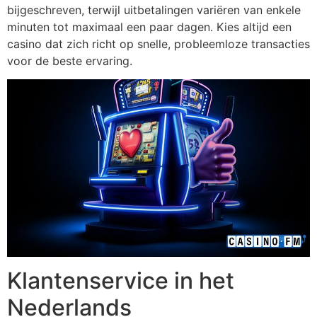
bijgeschreven, terwijl uitbetalingen variëren van enkele
minuten tot maximaal een paar dagen. Kies altijd een
casino dat zich richt op snelle, probleemloze transacties
voor de beste ervaring.
Klantenservice in het
Nederlands