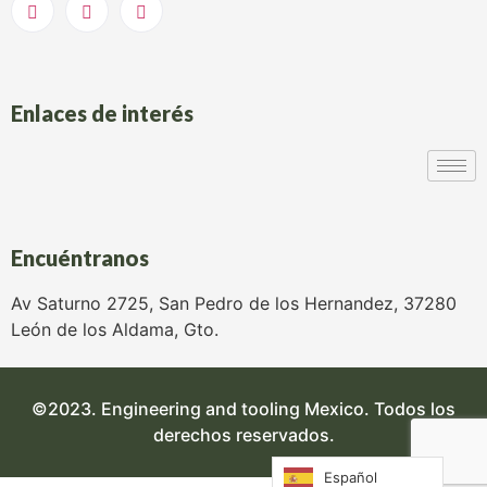
Enlaces de interés
Encuéntranos
Av Saturno 2725, San Pedro de los Hernandez, 37280
León de los Aldama, Gto.
©2023. Engineering and tooling Mexico. Todos los
derechos reservados.
Español