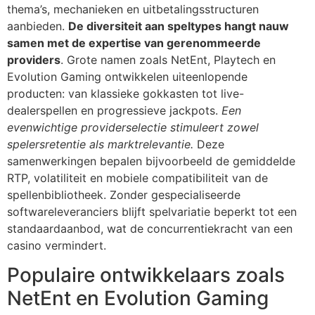
thema’s, mechanieken en uitbetalingsstructuren
aanbieden.
De diversiteit aan speltypes hangt nauw
samen met de expertise van gerenommeerde
providers
. Grote namen zoals NetEnt, Playtech en
Evolution Gaming ontwikkelen uiteenlopende
producten: van klassieke gokkasten tot live-
dealerspellen en progressieve jackpots.
Een
evenwichtige providerselectie stimuleert zowel
spelersretentie als marktrelevantie.
Deze
samenwerkingen bepalen bijvoorbeeld de gemiddelde
RTP, volatiliteit en mobiele compatibiliteit van de
spellenbibliotheek. Zonder gespecialiseerde
softwareleveranciers blijft spelvariatie beperkt tot een
standaardaanbod, wat de concurrentiekracht van een
casino vermindert.
Populaire ontwikkelaars zoals
NetEnt en Evolution Gaming