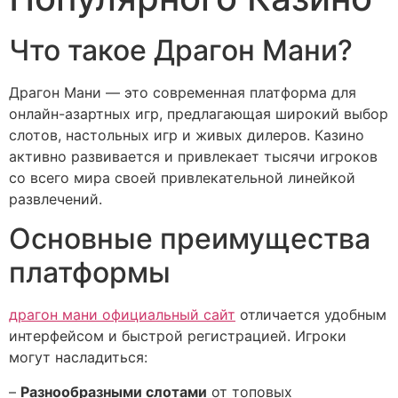
Что такое Драгон Мани?
Драгон Мани — это современная платформа для
онлайн-азартных игр, предлагающая широкий выбор
слотов, настольных игр и живых дилеров. Казино
активно развивается и привлекает тысячи игроков
со всего мира своей привлекательной линейкой
развлечений.
Основные преимущества
платформы
драгон мани официальный сайт
отличается удобным
интерфейсом и быстрой регистрацией. Игроки
могут насладиться:
–
Разнообразными слотами
от топовых