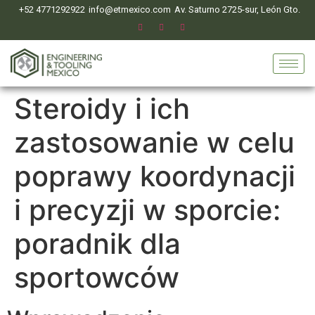
+52 4771292922
info@etmexico.com
Av. Saturno 2725-sur, León Gto.
Steroidy i ich
zastosowanie w celu
poprawy koordynacji
i precyzji w sporcie:
poradnik dla
sportowców