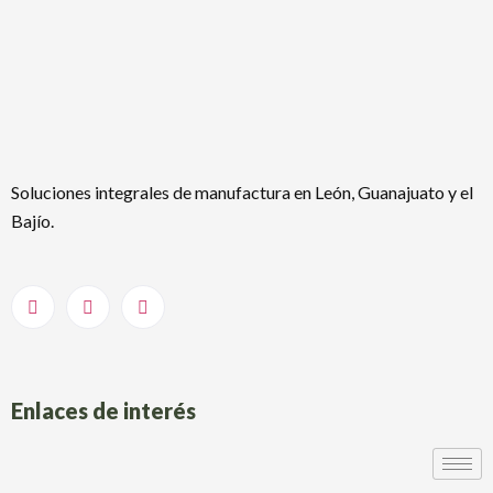
Soluciones integrales de manufactura en León, Guanajuato y el
Bajío.
Enlaces de interés