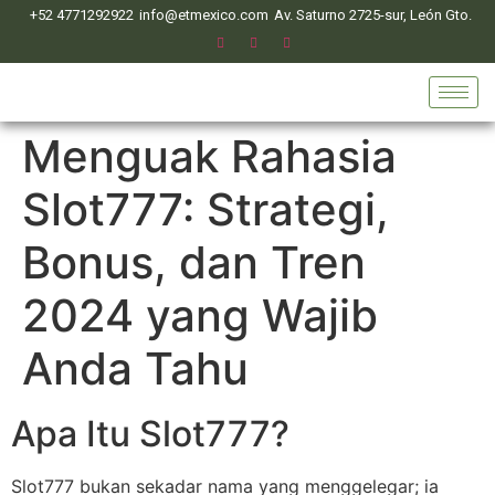
+52 4771292922
info@etmexico.com
Av. Saturno 2725-sur, León Gto.
Menguak Rahasia
Slot777: Strategi,
Bonus, dan Tren
2024 yang Wajib
Anda Tahu
Apa Itu Slot777?
Slot777 bukan sekadar nama yang menggelegar; ia