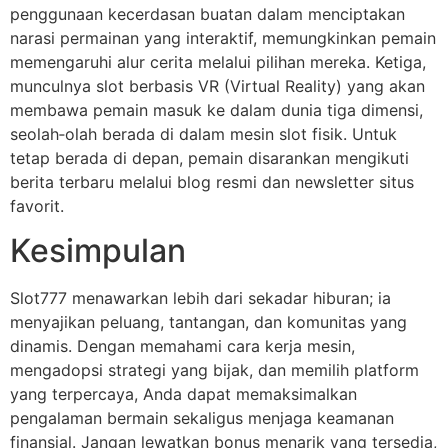
penggunaan kecerdasan buatan dalam menciptakan
narasi permainan yang interaktif, memungkinkan pemain
memengaruhi alur cerita melalui pilihan mereka. Ketiga,
munculnya slot berbasis VR (Virtual Reality) yang akan
membawa pemain masuk ke dalam dunia tiga dimensi,
seolah‑olah berada di dalam mesin slot fisik. Untuk
tetap berada di depan, pemain disarankan mengikuti
berita terbaru melalui blog resmi dan newsletter situs
favorit.
Kesimpulan
Slot777 menawarkan lebih dari sekadar hiburan; ia
menyajikan peluang, tantangan, dan komunitas yang
dinamis. Dengan memahami cara kerja mesin,
mengadopsi strategi yang bijak, dan memilih platform
yang terpercaya, Anda dapat memaksimalkan
pengalaman bermain sekaligus menjaga keamanan
finansial. Jangan lewatkan bonus menarik yang tersedia,