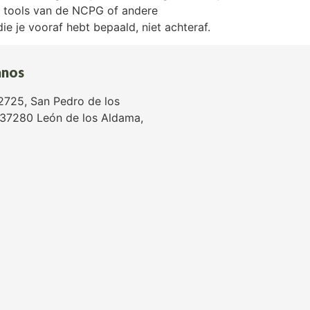
de tools van de NCPG of andere
ie je vooraf hebt bepaald, niet achteraf.
anos
2725, San Pedro de los
37280 León de los Aldama,