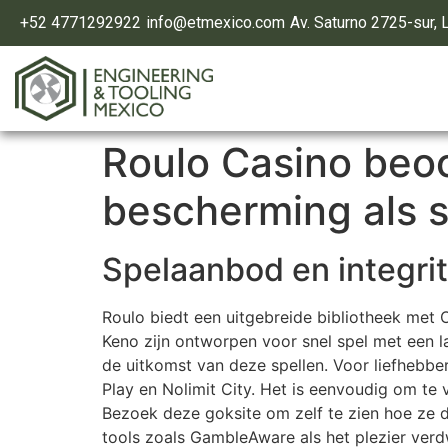
+52 4771292922
info@etmexico.com
Av. Saturno 2725-sur, 
Roulo Casino beoo
bescherming als s
Spelaanbod en integrit
Roulo biedt een uitgebreide bibliotheek met Or
Keno zijn ontworpen voor snel spel met een l
de uitkomst van deze spellen. Voor liefhebbe
Play en Nolimit City. Het is eenvoudig om te 
Bezoek deze goksite om zelf te zien hoe ze de
tools zoals GambleAware als het plezier verd