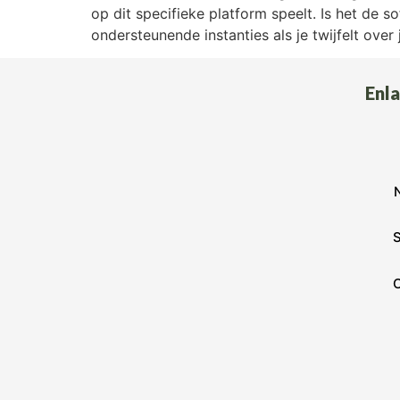
op dit specifieke platform speelt. Is het de
ondersteunende instanties als je twijfelt over
Enla
S