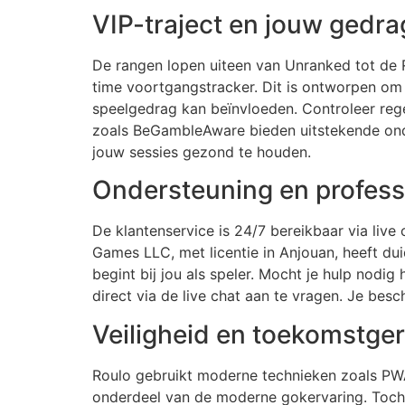
VIP-traject en jouw gedra
De rangen lopen uiteen van Unranked tot de Ro
time voortgangstracker. Dit is ontworpen om 
speelgedrag kan beïnvloeden. Controleer rege
zoals BeGambleAware bieden uitstekende onde
jouw sessies gezond te houden.
Ondersteuning en profess
De klantenservice is 24/7 bereikbaar via liv
Games LLC, met licentie in Anjouan, heeft du
begint bij jou als speler. Mocht je hulp nodig 
direct via de live chat aan te vragen. Je besc
Veiligheid en toekomstger
Roulo gebruikt moderne technieken zoals PWA
onderdeel van de moderne gokervaring. Toch i