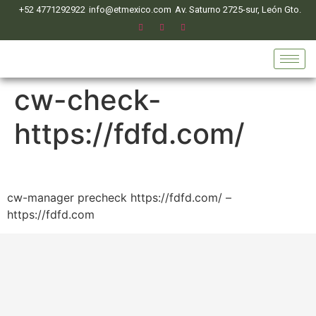
+52 4771292922
info@etmexico.com
Av. Saturno 2725-sur, León Gto.
cw-check-
https://fdfd.com/
cw-manager precheck https://fdfd.com/ –
https://fdfd.com