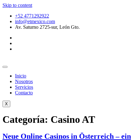
Skip to content
+52 4771292922
info@etmexico.com
Av. Saturno 2725-sur, León Gto.
Inicio
Nosotros
Servicios
Contacto
X
Categoría:
Casino AT
Neue Online Casinos in Österreich – ein