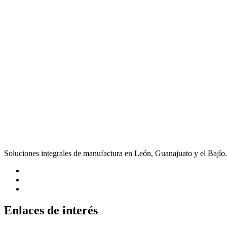
Soluciones integrales de manufactura en León, Guanajuato y el Bajío.
Enlaces de interés