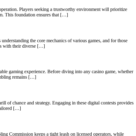
eration. Players seeking a trustworthy environment will prioritize
orm. This foundation ensures that […]
s understanding the core mechanics of various games, and for those
s with their diverse […]
yable gaming experience. Before diving into any casino game, whether
gambling remains […]
l of chance and strategy. Engaging in these digital contests provides
ailored […]
ling Commission keeps a tight leash on licensed operators, while