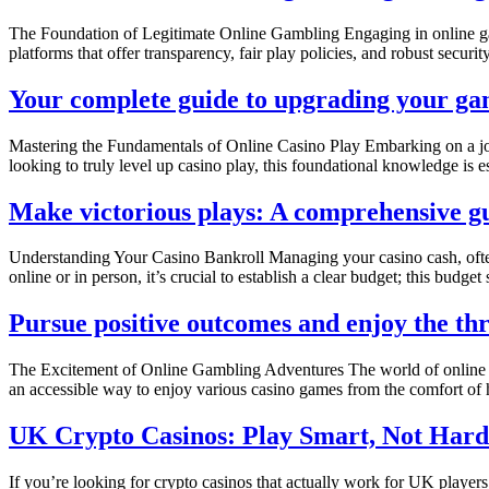
The Foundation of Legitimate Online Gambling Engaging in online gambl
platforms that offer transparency, fair play policies, and robust secur
Your complete guide to upgrading your g
Mastering the Fundamentals of Online Casino Play Embarking on a jour
looking to truly level up casino play, this foundational knowledge is 
Make victorious plays: A comprehensive g
Understanding Your Casino Bankroll Managing your casino cash, often
online or in person, it’s crucial to establish a clear budget; this bud
Pursue positive outcomes and enjoy the thri
The Excitement of Online Gambling Adventures The world of online gam
an accessible way to enjoy various casino games from the comfort of 
UK Crypto Casinos: Play Smart, Not Hard
If you’re looking for crypto casinos that actually work for UK playe