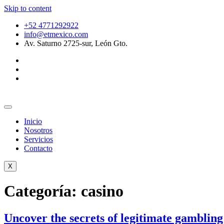
Skip to content
+52 4771292922
info@etmexico.com
Av. Saturno 2725-sur, León Gto.
Inicio
Nosotros
Servicios
Contacto
X
Categoría:
casino
Uncover the secrets of legitimate gambling 